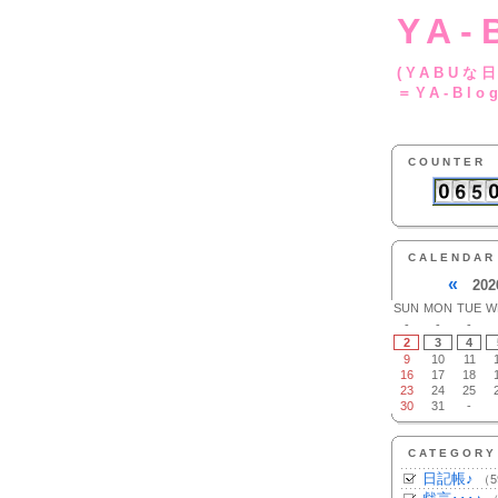
YA-
(YA
＝YA-Blo
COUNTER
CALENDAR
«
202
SUN
MON
TUE
W
-
-
-
2
3
4
9
10
11
16
17
18
23
24
25
30
31
-
CATEGORY
日記帳♪
（5