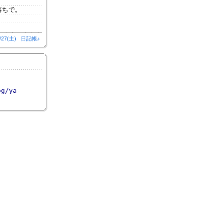
落ちで。
/27(土)
日記帳♪
og/ya-