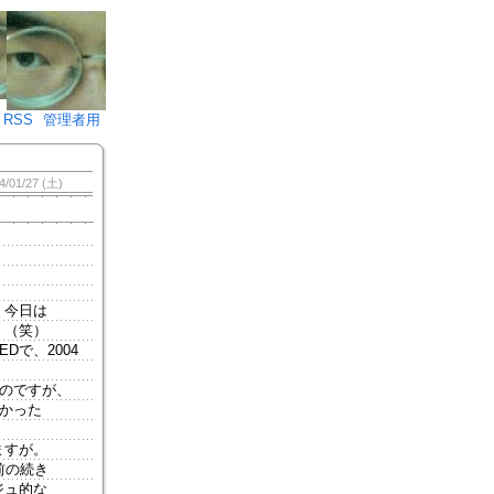
♪)÷2
RSS
管理者用
4/01/27 (土)
。今日は
。（笑）
EDで、2004
たのですが、
長かった
ますが。
前の続き
ジュ的な