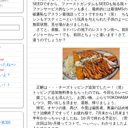
28件）
SEEDですから、ファーストガンダムもSEEDも知る我
件）
ファンサービス的なシーンも多く。最終的には最強MSの
破廉恥なアスラン最強説ってコトですかね？（笑） ち
シンもデスティニーという玩具を与えられた子供のよー
無双状態。見せ場がありましたね。
さてと。昼飯。ヨドバシの地下のレストラン街へ。前
メジャーカレー！でも、前回とちょっと違います！さて
違うのでしょうか？
Y
ew!
ったねー♪
ew!
いよ？
い！？
正解は・・・チーズトッピング追加でしたー！（笑）
トッピング追加無料券をもらったのでね。今回もカレー
腹ごしらえも済んだし、お買い物。ぶらりYOKOHAM
しつつ、買い出しを済ませ、退散。帰りましょう。
帰宅。オヤツの後、再び。今度は歯医者。奥歯の詰め
で？治療終了ですって！お疲れ様で。7月末から1月末ま
半年かかっちゃいましたね。1か月で終わる予定が。（苦
ー第3回
次回は3か月後ってコトで。へぃへぃ。わかりましたよ