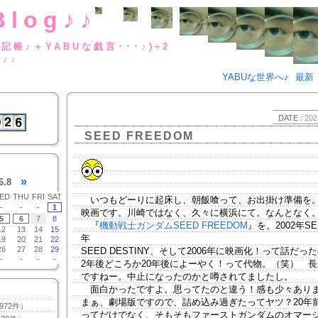
Blog♪♪
BUな日記帳♪＋YABUな戯言･･･
g♪♪
YABUな世界へ♪
最新
DATE :
202
SEED FREEDOM
»
6.8
ED
THU
FRI
SAT
いつもどーりに起床し、朝飯喰って、お出掛け準備を
-
-
-
1
映画です。川崎ではなく、久々に横浜にて。なんとなく
5
6
7
8
『
機動戦士ガンダムSEED FREEDOM
』を。2002年SE
12
13
14
15
年
19
20
21
22
26
27
28
29
SEED DESTINY、そして2006年に映画化！って話だっ
-
-
-
-
2年後どころか20年後によーやく！って代物。（笑） 
ですねー。中止になったのかと噂されてましたし。
面白かったですよ。思ってたのと違う！感も少々あり
まぁ、劇場版ですので、詰め込み過ぎたってヤツ？20年
972件）
ってだけでなく、そもそもファーストガンダムのオマー