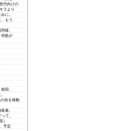
々世代向けの
キラより
なみに。
に、もう
回同様、
、何処が
 前回、
に。
Aの街を移動
物装着。
でって。
笑）
。予定