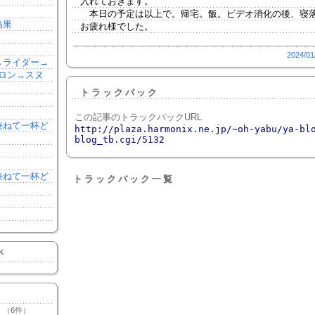
入れておきます。
本日の予定は以上で。帰宅。飯。ビデオ消化の後、寝
結果
お疲れ様でした。
2024/01
森→ライダー→
ロン→スヌ
トラックバック
この記事のトラックバックURL
を兼ねて一杯ど
http://plaza.harmonix.ne.jp/~oh-yabu/ya-bl
blog_tb.cgi/5132
を兼ねて一杯ど
トラックバック一覧
K
（6件）