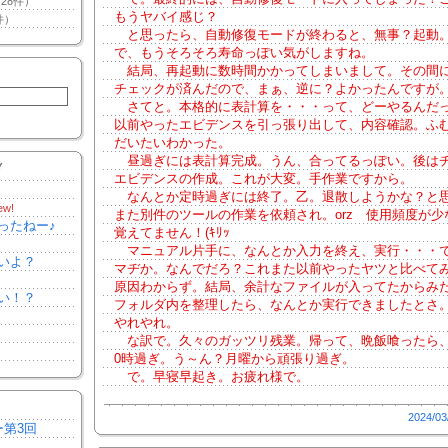
28件）
もうヤバイ感じ？
件）
と思ったら、自動修復モードが終わると、無事？起動
で、もうそろそろ寿命っぽい気がしますね。
結局、再起動に数時間かかってしまいまして。その間
チェックが済んだので、まぁ、逆に？よかったんですが
さてと。本格的に表計算を・・・って、どーやるんだ
以前やったエビデンスを引っ張り出して、内容確認。ふ
だいたいわかった。
昼過ぎには表計算完成。うん、合ってるっぽい。後は
Y
エビデンスの作成。これが大変。手作業ですから。
なんとか定時過ぎには終了。乙。退散しようかな？と
ew!
また別件のツールの作業を依頼され。orz 使用頻度が少
ったねー♪
覚えてません！(ｷﾘｯ
マニュアル片手に、なんとか入力を終え、実行・・・
いよ？
マヂか。なんでだろ？これまた以前やったヤツと比べて
原因わからず。結局、余計なファイルが入ってたからみ
い！？
フォルダ内を整理したら、なんとか実行できましたとさ
やれやれ。
な訳で。久々のガッツリ残業。帰って、晩飯喰ったら
0時過ぎ。う～ん？月曜から頑張り過ぎ。
で。早寝早起き。お疲れ様で。
2024/03
ー第3回