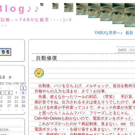
Blog♪♪
BUな日記帳♪＋YABUな戯言･･･
g♪♪
YABUな世界へ♪
最新
DATE :
202
自動修復
»
6.8
ED
THU
FRI
SAT
出勤後、パソを立ち上げ、メルチェック。返信を数件
-
-
-
1
月報やらの入力も済ませ、さて！お仕事。
5
6
7
8
先週、使えなかったツールの対応。（苦笑） 手計算
12
13
14
15
19
20
21
22
表計算ですね。出力されるネタは使えそうでしたので、
26
27
28
29
仕上げる作業が手作業ってコトで。チェック作業が大変
-
-
-
-
と思ったら！ムムム？パソ、フリーズしとるじゃん。
Ctrl+Alt+Deleteも効かないので、電源ボタンをポチっと
これがマズかったのか？再起動後、進まない。orz 仕
電源ボタンを・・・を繰り返すも進まない。マヂか！
972件）
で。最終的には、自動修復モードに入ってしまった！