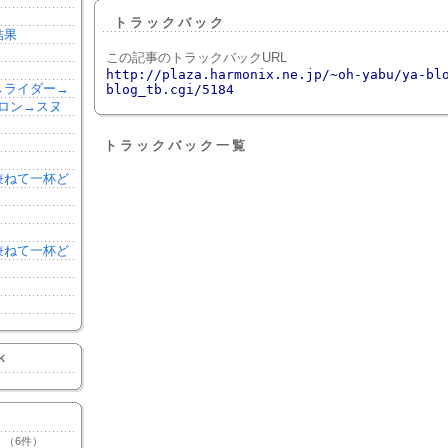
トラックバック
結果
この記事のトラックバックURL
http://plaza.harmonix.ne.jp/~oh-yabu/ya-bl
森→ライダー→
blog_tb.cgi/5184
ロン→スヌ
トラックバック一覧
を兼ねて一杯ど
を兼ねて一杯ど
K
（6件）