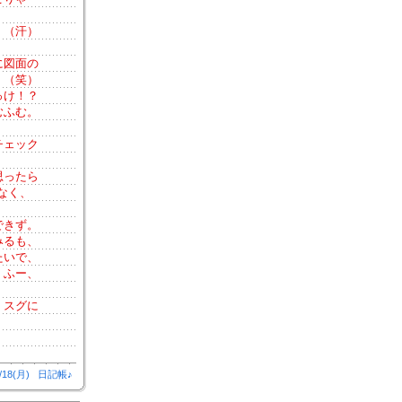
。（汗）
に図面の
。（笑）
っけ！？
むふむ。
チェック
思ったら
なく、
できず。
みるも、
たいで、
。ふー、
、スグに
/18(月)
日記帳♪