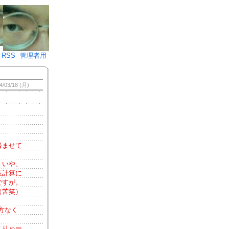
♪)÷2
RSS
管理者用
4/03/18 (月)
済ませて
、いや、
表計算に
ですが。
（苦笑）
。
方なく
こりゃー