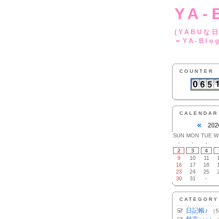
YA-
(YA
＝YA-Blo
COUNTER
CALENDAR
«
202
SUN
MON
TUE
W
-
-
-
2
3
4
9
10
11
16
17
18
23
24
25
30
31
-
CATEGORY
日記帳♪
（5