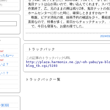
28件）
鬼目ナットは山が高いので、喰い込んでくれます。スバ
件）
作業終了。乙。元のままの脚は残り2本。鬼目ナットの在
ホームセンターに行った時に、確保しときますかねー？
晩飯。ビデオ消化の後、録画予約の確認を少々。番組
直前なので、特番が多く。前日からチェックチェック。
で。今日も寝落ち。お疲れ様でした。
2024/03
Y
トラックバック
ew!
ったねー♪
この記事のトラックバックURL
ew!
http://plaza.harmonix.ne.jp/~oh-yabu/ya-bl
いよ？
blog_tb.cgi/5193
い！？
トラックバック一覧
ー第3回