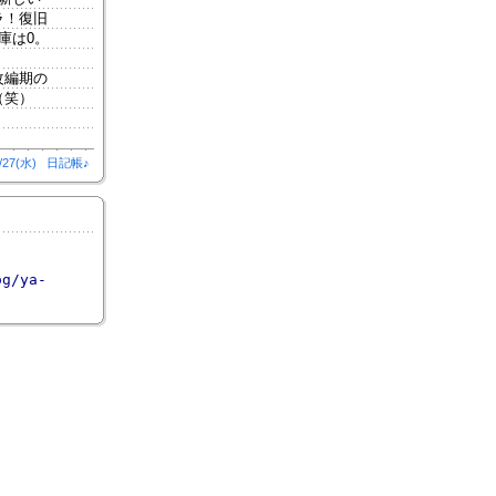
ラ！復旧
庫は0。
改編期の
（笑）
/27(水)
日記帳♪
og/ya-