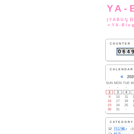
YA-
(YA
＝YA-Blo
COUNTER
CALENDAR
«
202
SUN
MON
TUE
W
-
-
-
2
3
4
9
10
11
16
17
18
23
24
25
30
31
-
CATEGORY
日記帳♪
（5