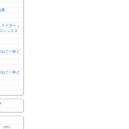
結果
森→ライダー→
ロン→スヌ
を兼ねて一杯ど
を兼ねて一杯ど
K
（6件）