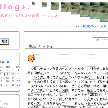
Blog♪♪
BUな日記帳♪＋YABUな戯言･･･
g♪♪
YABUな世界へ♪
最新
DATE :
202
鬼目ナット2
»
6.8
ED
THU
FRI
SAT
今日もチェック作業のヘルプさんを少々。打合せに参
-
-
-
1
品証関係を少々・・・みたいな。なんかバタバタしてい
5
6
7
8
よーやく先が見えてきたのか？ヘルプも少なく。お疲れ
12
13
14
15
19
20
21
22
ま、次の作業も控えてるっぽいですけどね。がんばりた
26
27
28
29
次のヘルプ依頼が来る前に、とっとと退散。帰宅。開
-
-
-
-
コタツの脚がゆるゆるとお嬢。マヂでか。確認してみる
鬼目ナットが外れている。・・・また？そう2度目で。ど
別の脚っぽい。じゃ、新しい鬼目ナットと交換ですね♪確
あるハズ。工具箱を漁って・・・あった♪2個入りだった
972件）
もう1個、残ってました。前回同様、六角でぐ～るぐる。