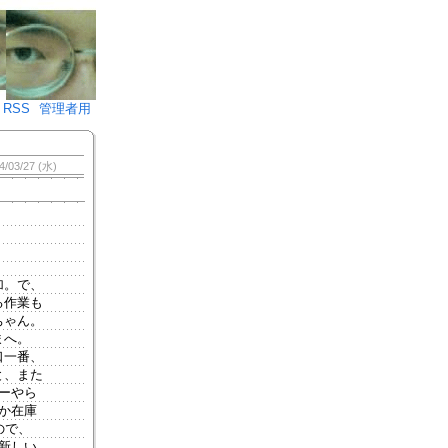
♪)÷2
RSS
管理者用
4/03/27 (水)
加。で、
る作業も
ちゃん。
まへ。
口一番、
と、また
ーやら
か在庫
ので、
新しい