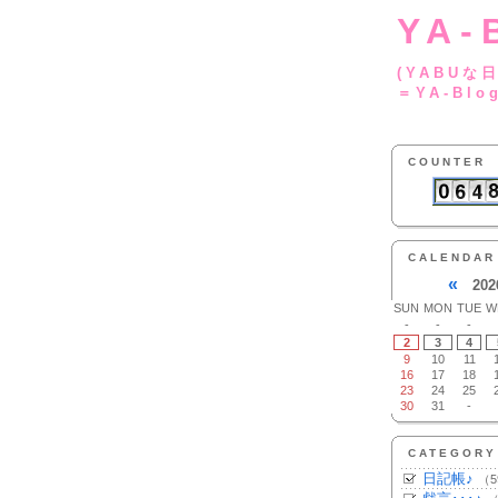
YA-
(YA
＝YA-Blo
COUNTER
CALENDAR
«
202
SUN
MON
TUE
W
-
-
-
2
3
4
9
10
11
16
17
18
23
24
25
30
31
-
CATEGORY
日記帳♪
（5