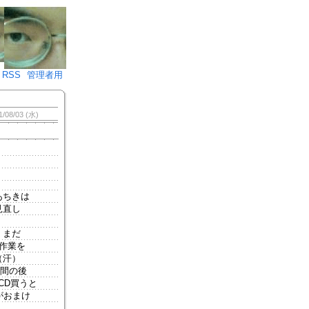
♪)÷2
RSS
管理者用
1/08/03 (水)
あちきは
見直し
、まだ
作業を
（汗）
時間の後
CD買うと
がおまけ