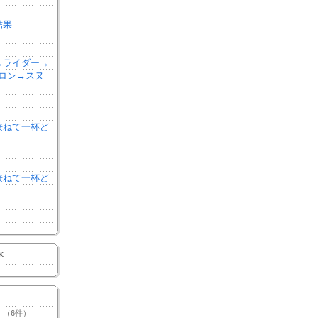
結果
森→ライダー→
ロン→スヌ
を兼ねて一杯ど
を兼ねて一杯ど
K
（6件）