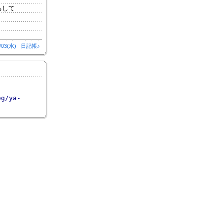
ちして
/03(水)
日記帳♪
og/ya-