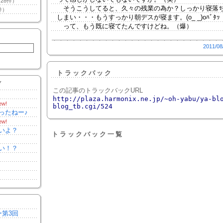
28件）
そうこうしてると、久々の残業の為か？しっかり寝落
件）
しまい・・・もうすっかり朝デスが寝ます。(o_ _)oﾊﾞﾀｯ
って、もう既に寝てたんですけどね。（爆）
2011/08
トラックバック
Y
この記事のトラックバックURL
http://plaza.harmonix.ne.jp/~oh-yabu/ya-bl
ew!
blog_tb.cgi/524
ったねー♪
ew!
いよ？
トラックバック一覧
い！？
ー第3回