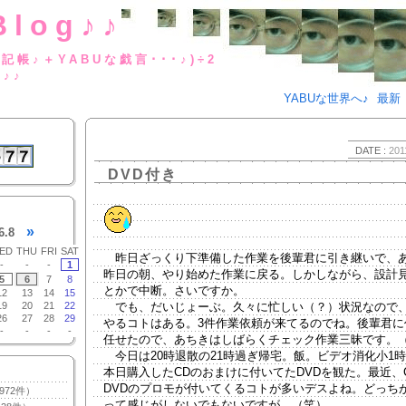
Blog♪♪
BUな日記帳♪＋YABUな戯言･･･
g♪♪
YABUな世界へ♪
最新
DATE :
201
DVD付き
»
6.8
ED
THU
FRI
SAT
昨日ざっくり下準備した作業を後輩君に引き継いで、
-
-
-
1
昨日の朝、やり始めた作業に戻る。しかしながら、設計
5
6
7
8
とかで中断。さいですか。
12
13
14
15
19
20
21
22
でも、だいじょーぶ。久々に忙しい（？）状況なので
26
27
28
29
やるコトはある。3件作業依頼が来てるのでね。後輩君に
-
-
-
-
任せたので、あちきはしばらくチェック作業三昧です。
今日は20時退散の21時過ぎ帰宅。飯。ビデオ消化小1
本日購入したCDのおまけに付いてたDVDを観た。最近、
DVDのプロモが付いてくるコトが多いデスよね。どっち
972件）
って感じがしないでもないですが。（笑）