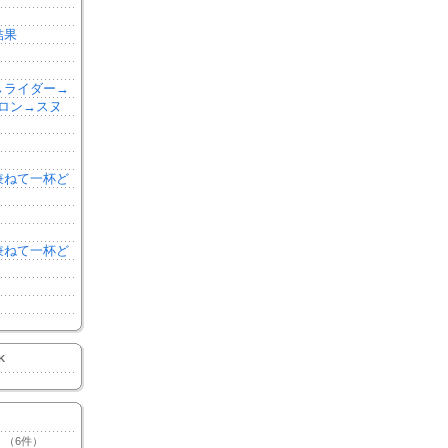
結果
森→ライダー→
ロン→スヌ
を兼ねて一杯ど
を兼ねて一杯ど
K
（6件）