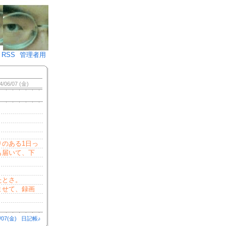
♪)÷2
RSS
管理者用
4/06/07 (金)
のある1日っ
も届いて、下
。
たとさ。
ませて、録画
/07(金)
日記帳♪