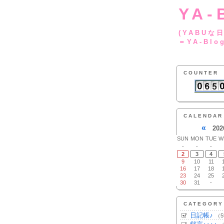
YA-
(YA
＝YA-Blo
COUNTER
CALENDAR
«
202
SUN
MON
TUE
W
-
-
-
2
3
4
9
10
11
16
17
18
23
24
25
30
31
-
CATEGORY
日記帳♪
（5