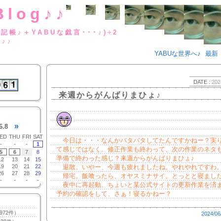
Blog♪♪
BUな日記帳♪＋YABUな戯言･･･
g♪♪
YABUな世界へ♪
最新
DATE :
202
来週からがんばりまひょ♪
»
6.8
ED
THU
FRI
SAT
今日は・・・なんかバタバタしてたんですかねー？実り
-
-
-
1
て感じではなく。修正作業も終わって、次の作業のネタ
5
6
7
8
準備で終わった感じ？来週からがんばりまひょ♪
12
13
14
15
19
20
21
22
退散。いやー、今週も疲れましたね。やれやれですわ
26
27
28
29
帰宅。飯喰ったら、オヤスミナサイ。とっとと寝まし
-
-
-
-
夜中に再起動。ちょいと某公式サイトの更新作業を済
予約の確認をして、さぁ！寝るかねー？
972件）
2024/06