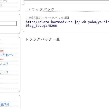
28件）
件）
トラックバック
この記事のトラックバックURL
http://plaza.harmonix.ne.jp/~oh-yabu/ya-bl
blog_tb.cgi/5266
トラックバック一覧
Y
ew!
ったねー♪
ew!
いよ？
い！？
ー第3回