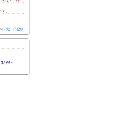
少々。
/20(火)
日記帳♪
og/ya-