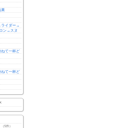
結果
森→ライダー→
ロン→スヌ
を兼ねて一杯ど
を兼ねて一杯ど
K
（5件）