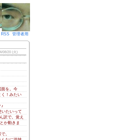
♪)÷2
RSS
管理者用
4/08/20 (火)
図面を。今
とく！みたい
♪
使いたいって
ん訳で。覚え
んとか動きま
様で。
そんなに混雑