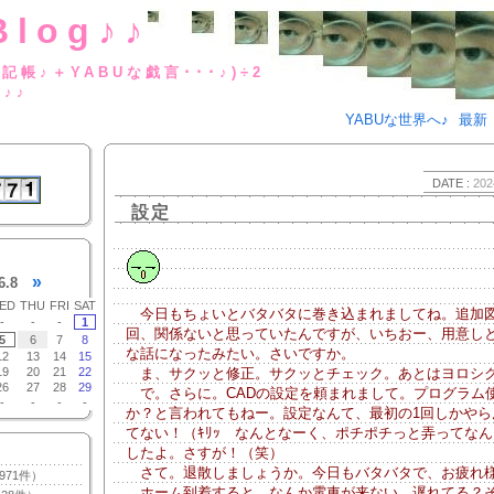
Blog♪♪
BUな日記帳♪＋YABUな戯言･･･
g♪♪
YABUな世界へ♪
最新
DATE :
202
設定
»
6.8
ED
THU
FRI
SAT
今日もちょいとバタバタに巻き込まれましてね。追加
-
-
-
1
回、関係ないと思っていたんですが、いちおー、用意し
5
6
7
8
な話になったみたい。さいですか。
12
13
14
15
19
20
21
22
ま、サクッと修正。サクッとチェック。あとはヨロシク
26
27
28
29
で。さらに。CADの設定を頼まれまして。プログラム
-
-
-
-
か？と言われてもねー。設定なんて、最初の1回しかやら
てない！（ｷﾘｯ なんとなーく、ポチポチっと弄ってな
したよ。さすが！（笑）
さて。退散しましょうか。今日もバタバタで、お疲れ
971件）
ホーム到着すると、なんか電車が来ない。遅れてる？