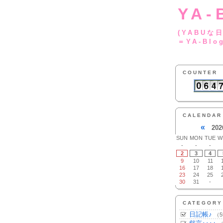
YA-
(YA
＝YA-Blo
COUNTER
CALENDAR
«
202
SUN
MON
TUE
W
-
-
-
2
3
4
9
10
11
16
17
18
23
24
25
30
31
-
CATEGORY
日記帳♪
（5