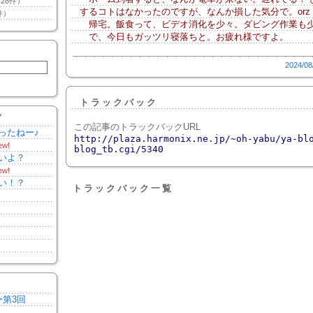
28件）
するコトはなかったのですが、なんか損した気分で。orz
件）
帰宅。飯食って、ビデオ消化を少々。ダビング作業も
で、今日もガッツリ寝落ちと。お疲れ様ですよ。
2024/08
トラックバック
Y
この記事のトラックバックURL
ったねー♪
http://plaza.harmonix.ne.jp/~oh-yabu/ya-bl
ew!
blog_tb.cgi/5340
いよ？
ew!
い！？
トラックバック一覧
ー第3回