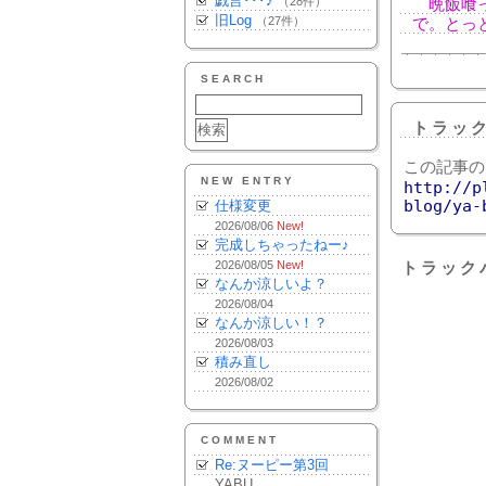
戯言･･･♪
（28件）
晩飯喰っ
旧Log
（27件）
で。とっ
SEARCH
トラッ
この記事の
NEW ENTRY
http://p
blog/ya-
仕様変更
2026/08/06
New!
完成しちゃったねー♪
2026/08/05
New!
トラック
なんか涼しいよ？
2026/08/04
なんか涼しい！？
2026/08/03
積み直し
2026/08/02
COMMENT
Re:ヌーピー第3回
YABU