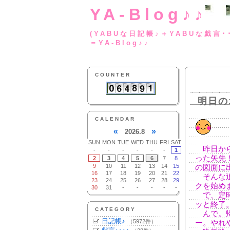
YA-Blog♪♪
(YABUな日記帳♪＋
＝YA-Blog♪♪
COUNTER
明日の
CALENDAR
«
»
2026.8
SUN
MON
TUE
WED
THU
FRI
SAT
昨日から
-
-
-
-
-
-
1
った矢先
2
3
4
5
6
7
8
9
10
11
12
13
14
15
の図面に
16
17
18
19
20
21
22
そんな追
23
24
25
26
27
28
29
クを始め
30
31
-
-
-
-
-
で、定時
ッと終了
CATEGORY
んで。帰
日記帳♪
（5972件）
ー。やれ