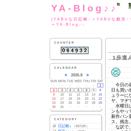
YA-Blog♪♪
(YABUな日記帳♪＋
＝YA-Blog♪♪
COUNTER
1歩進
CALENDAR
«
»
2026.8
SUN
MON
TUE
WED
THU
FRI
SAT
今日の昼
-
-
-
-
-
-
1
日も買い
2
3
4
5
6
7
8
9
10
11
12
13
14
15
ュラーに
16
17
18
19
20
21
22
ヤ、マヂ
23
24
25
26
27
28
29
水曜日は
30
31
-
-
-
-
-
ンもやっ
新作パン
CATEGORY
ス。残念
日記帳♪
（5972件）
な訳で。