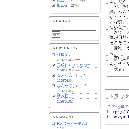
戯言･･･♪
（28件）
に。ぐる
旧Log
（27件）
で。お仕
続。ムム
が・・・
SEARCH
いな勢い。
ないなー
さて。と
体が目的
そこそこ
帰宅。晩
NEW ENTRY
ち。
仕様変更
夜中に再
2026/08/06
New!
ぁ、そん
完成しちゃったねー♪
寝よ。
2026/08/05
New!
なんか涼しいよ？
2026/08/04
なんか涼しい！？
2026/08/03
積み直し
トラッ
2026/08/02
この記事の
http://p
blog/ya-
COMMENT
Re:ヌーピー第3回
YABU