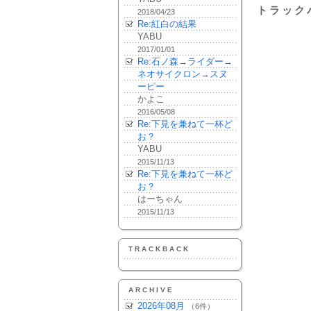
トラック
2018/04/23
Re:紅白の結果
YABU
2017/01/01
Re:石ノ森→ライダー→
ネオサイクロン→スヌ
ーピー
かよこ
2016/05/08
Re:下見を兼ねて一杯ど
お？
YABU
2015/11/13
Re:下見を兼ねて一杯ど
お？
はーちゃん
2015/11/13
TRACKBACK
ARCHIVE
2026年08月
（6件）