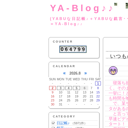
YA-Blog♪♪
(YABUな日記帳♪＋
＝YA-Blog♪♪
COUNTER
いつも
CALENDAR
«
»
2026.8
SUN
MON
TUE
WED
THU
FRI
SAT
寝落ち後
-
-
-
-
-
-
1
く。その
2
3
4
5
6
7
8
9
10
11
12
13
14
15
一挙に！
16
17
18
19
20
21
22
も時間を
23
24
25
26
27
28
29
で、某サ
30
31
-
-
-
-
-
タがある
と言って
CATEGORY
早速ビデ
日記帳♪
（5971件）
タート！