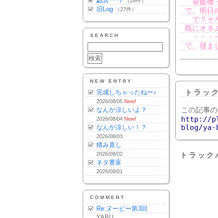
戯言･･･♪
（28件）
昼飯喰っ
旧Log
（27件）
で。明日
で？そろ
既にオネ
SEARCH
・・・っ
で。寝ま
NEW ENTRY
完成しちゃったねー♪
トラッ
2026/08/05
New!
なんか涼しいよ？
この記事の
http://p
2026/08/04
New!
blog/ya-
なんか涼しい！？
2026/08/03
積み直し
2026/08/02
トラック
ネタ豊富
2026/08/01
COMMENT
Re:ヌーピー第3回
YABU