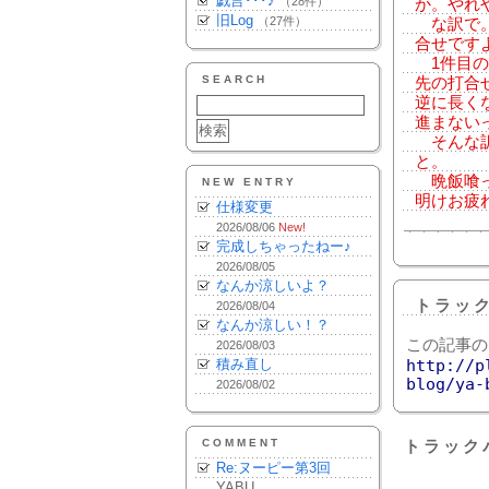
戯言･･･♪
（28件）
か。やれ
旧Log
（27件）
な訳で。
合せです
1件目の
SEARCH
先の打合
逆に長く
進まない
そんな訳
と。
晩飯喰っ
NEW ENTRY
明けお疲
仕様変更
2026/08/06
New!
完成しちゃったねー♪
2026/08/05
なんか涼しいよ？
トラッ
2026/08/04
なんか涼しい！？
この記事の
2026/08/03
積み直し
http://p
blog/ya-
2026/08/02
COMMENT
トラック
Re:ヌーピー第3回
YABU