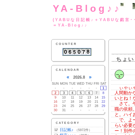
YA-Blog♪♪
(YABUな日記帳♪＋
＝YA-Blog♪♪
COUNTER
ちょい
CALENDAR
«
»
2026.8
SUN
MON
TUE
WED
THU
FRI
SAT
ぃゃぃゃ
-
-
-
-
-
-
1
人間動か
2
3
4
5
6
7
8
9
10
11
12
13
14
15
いとね！
16
17
18
19
20
21
22
さて。午
23
24
25
26
27
28
29
職の依頼
30
31
-
-
-
-
-
と。ハイ
で、よー
CATEGORY
らい必要
日記帳♪
（5972件）
ー！別件