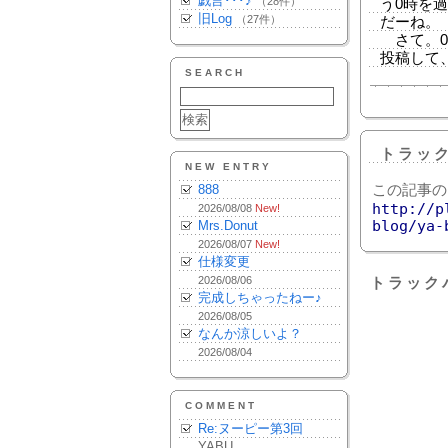
戯言･･･♪
（28件）
う0時を
旧Log
（27件）
だーね。
さて。0
投稿して
SEARCH
トラッ
NEW ENTRY
888
この記事の
http://p
2026/08/08
New!
blog/ya-
Mrs.Donut
2026/08/07
New!
仕様変更
2026/08/06
トラック
完成しちゃったねー♪
2026/08/05
なんか涼しいよ？
2026/08/04
COMMENT
Re:ヌーピー第3回
YABU