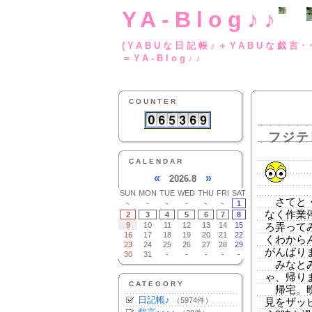
YA-Blog♪♪
(YABUな日記帳♪＋
＝YA-Blog♪♪
COUNTER
フジテ
CALENDAR
«
»
2026.8
SUN
MON
TUE
WED
THU
FRI
SAT
さてと・
-
-
-
-
-
-
1
なく作業
2
3
4
5
6
7
8
9
10
11
12
13
14
15
ろ弄って
16
17
18
19
20
21
22
くわから
23
24
25
26
27
28
29
がんばり
30
31
-
-
-
-
-
みなとみ
ゃ、帰り
CATEGORY
帰宅。晩
日記帳♪
（5974件）
見をザッ