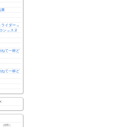
結果
森→ライダー→
ロン→スヌ
を兼ねて一杯ど
を兼ねて一杯ど
K
（6件）