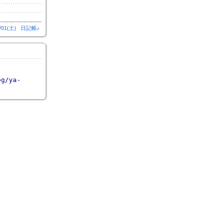
/01(土)
日記帳♪
og/ya-