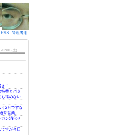
♪)÷2
RSS
管理者用
5/02/01 (土)
起き！
の特番とバタ
化も進めない
う2月ですな
通常営業。
ンガン消化せ
んですが今日