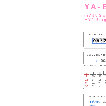
YA-
(YA
＝YA-Blo
COUNTER
CALENDAR
«
202
SUN
MON
TUE
W
-
-
-
2
3
4
9
10
11
16
17
18
23
24
25
30
31
-
CATEGORY
日記帳♪
（5