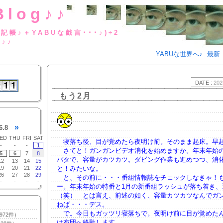
Blog♪♪
BUな日記帳♪＋YABUな戯言･･･
g♪♪
YABUな世界へ♪
最新
DATE :
202
もう2月
»
6.8
ED
THU
FRI
SAT
寝落ち後、目が覚めたら夜明け前。そのまま起床。早
-
-
-
1
さてと！ガンガンビデオ消化を始めますか。年末年始
5
6
7
8
バタで、容量がカツカツ。ダビング作業も進めつつ、消
12
13
14
15
19
20
21
22
と！みたいな。
26
27
28
29
と、その前に・・・番組情報誌をチェックしなきゃ！も
-
-
-
-
ー。年末年始の特番と1月の新番組ラッシュが落ち着き、
（笑） とは言え、前述の如く、容量カツカツなんでガ
ねば・・・デス。
で。今日もガッツリ寝落ちで。夜明け前に目が覚めた
972件）
は布団へ移動します。