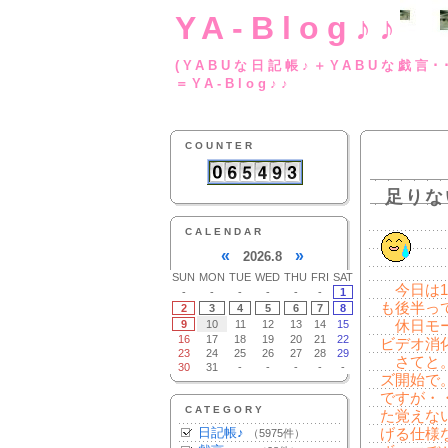
YA-Blog♪♪
(YABUな日記帳♪＋
＝YA-Blog♪♪
COUNTER
足りな
CALENDAR
«
»
2026.8
SUN
MON
TUE
WED
THU
FRI
SAT
今日は1
-
-
-
-
-
-
1
も後半っ
2
3
4
5
6
7
8
9
10
11
12
13
14
15
休日モー
16
17
18
19
20
21
22
ビデオ消
23
24
25
26
27
28
29
さてと。
30
31
-
-
-
-
-
ズ開始で
ですが・
CATEGORY
た覚えな
日記帳♪
げる仕様
（5975件）