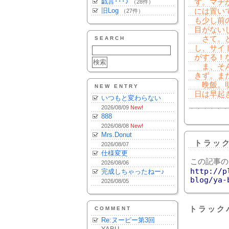
戯言･･･♪
ず。マヂ
（28件）
旧Log
には置い
（27件）
も少し前
目がない
さて。ど
SEARCH
し、サイ
がする！
ま、そん
きず。ま
晩飯。明
NEW ENTRY
日は早起
いつもと変わらない
2026/08/09
New!
888
2026/08/08
New!
Mrs.Donut
トラッ
2026/08/07
仕様変更
この記事の
2026/08/06
http://p
完成しちゃったねー♪
blog/ya-
2026/08/05
トラック
COMMENT
Re:ヌーピー第3回