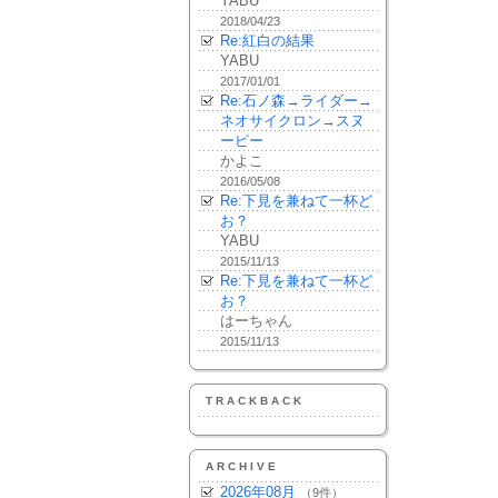
YABU
2018/04/23
Re:紅白の結果
YABU
2017/01/01
Re:石ノ森→ライダー→
ネオサイクロン→スヌ
ーピー
かよこ
2016/05/08
Re:下見を兼ねて一杯ど
お？
YABU
2015/11/13
Re:下見を兼ねて一杯ど
お？
はーちゃん
2015/11/13
TRACKBACK
ARCHIVE
2026年08月
（9件）