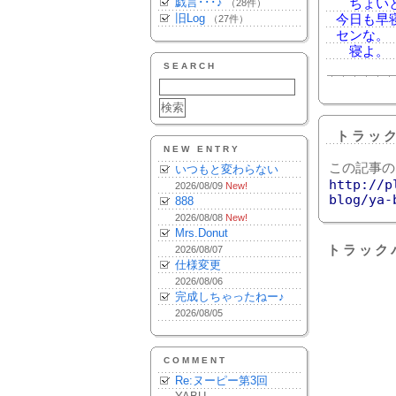
戯言･･･♪
ちょいと
（28件）
旧Log
今日も早
（27件）
センな。
寝よ。
SEARCH
トラッ
NEW ENTRY
この記事の
いつもと変わらない
http://p
2026/08/09
New!
blog/ya-
888
2026/08/08
New!
Mrs.Donut
トラック
2026/08/07
仕様変更
2026/08/06
完成しちゃったねー♪
2026/08/05
COMMENT
Re:ヌーピー第3回