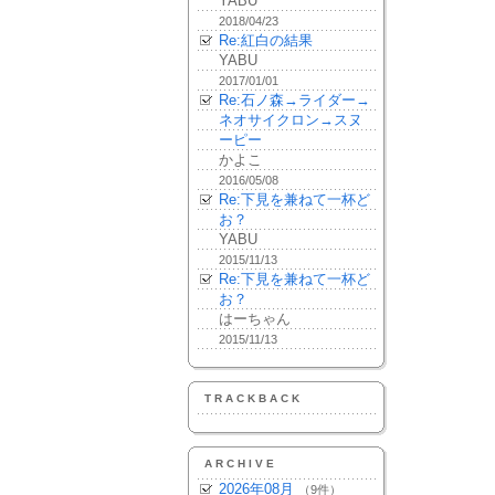
YABU
2018/04/23
Re:紅白の結果
YABU
2017/01/01
Re:石ノ森→ライダー→
ネオサイクロン→スヌ
ーピー
かよこ
2016/05/08
Re:下見を兼ねて一杯ど
お？
YABU
2015/11/13
Re:下見を兼ねて一杯ど
お？
はーちゃん
2015/11/13
TRACKBACK
ARCHIVE
2026年08月
（9件）