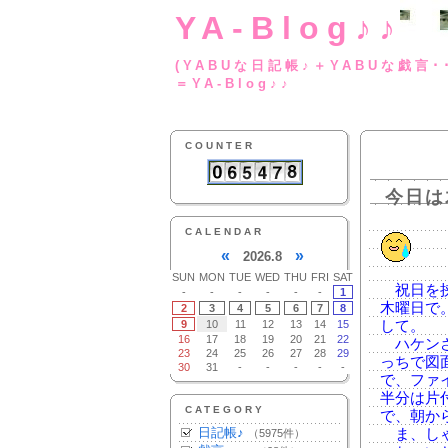
YA-Blog♪♪
(YABUな日記帳♪＋
＝YA-Blog♪♪
COUNTER
今日は
CALENDAR
«
»
2026.8
SUN
MON
TUE
WED
THU
FRI
SAT
祝日を挟
-
-
-
-
-
-
1
木曜日で
2
3
4
5
6
7
8
9
10
11
12
13
14
15
して。
16
17
18
19
20
21
22
ハケンさ
23
24
25
26
27
28
29
っちで図
30
31
-
-
-
-
-
で、ファ
半分は片
CATEGORY
で、朝から
日記帳♪
ま、しゃ
（5975件）