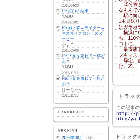
15分置
2018/04/23
なもんで
Re:紅白の結果
駅に向か
YABU
1本見送
2017/01/01
はガラガ
Re:石ノ森→ライダー→
横浜に戻
ネオサイクロン→スヌ
ち。11
ーピー
コトに。
かよこ
最寄駅下
2016/05/08
ダキマス
Re:下見を兼ねて一杯ど
帰宅。後
お？
け。乙。
YABU
2015/11/13
Re:下見を兼ねて一杯ど
お？
はーちゃん
2015/11/13
トラッ
この記事の
TRACKBACK
http://p
blog/ya-
ARCHIVE
トラック
2026年08月
（5件）