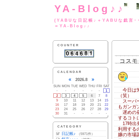
YA-Blog♪♪
(YABUな日記帳♪＋
＝YA-Blog♪♪
COUNTER
コスモ
CALENDAR
«
»
2026.8
SUN
MON
TUE
WED
THU
FRI
SAT
今日は9
-
-
-
-
-
-
1
（笑）
2
3
4
5
6
7
8
9
10
11
12
13
14
15
スーパー
16
17
18
19
20
21
22
もガンガ
23
24
25
26
27
28
29
遅めの昼
30
31
-
-
-
-
-
するコト
17時出
CATEGORY
利用する
日記帳♪
（5971件）
嬢の市場