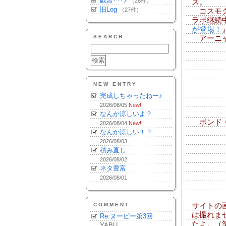
戯言･･･♪
（28件）
ス。
旧Log
（27件）
コスモクロ
ラボ継続
が登場！
SEARCH
アーニャ
NEW ENTRY
完成しちゃったねー♪
2026/08/05
New!
なんか涼しいよ？
ボンド・
2026/08/04
New!
なんか涼しい！？
2026/08/03
積み直し
2026/08/02
ネタ豊富
2026/08/01
COMMENT
サイトの
は撮れま
Re:ヌーピー第3回
たよ。（
YABU