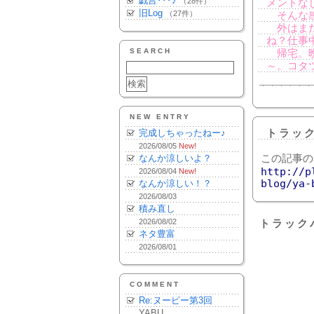
戯言･･･♪
（28件）
メントな
旧Log
（27件）
そんな感
外はまだ
ね？仕事
SEARCH
帰宅。晩
～。コタ
NEW ENTRY
完成しちゃったねー♪
トラッ
2026/08/05
New!
なんか涼しいよ？
この記事の
http://p
2026/08/04
New!
blog/ya-
なんか涼しい！？
2026/08/03
積み直し
2026/08/02
トラック
ネタ豊富
2026/08/01
COMMENT
Re:ヌーピー第3回
YABU