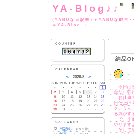
YA-Blog♪♪
(YABUな日記帳♪＋
＝YA-Blog♪♪
COUNTER
納品O
CALENDAR
«
»
2026.8
SUN
MON
TUE
WED
THU
FRI
SAT
今日は朝
-
-
-
-
-
-
1
傘なし強
2
3
4
5
6
7
8
9
10
11
12
13
14
15
お仕事の
16
17
18
19
20
21
22
日仕上げ
23
24
25
26
27
28
29
ク。うん
30
31
-
-
-
-
-
る気がす
で。手前
CATEGORY
やります
日記帳♪
（5971件）
そして納