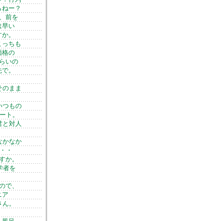
らねー？
、前を
は早い
すか。
こっちも
価格の
らいの
先で。
そのまま
いつもの
タート。
君と対人
なかなか
・・・
すか。
学者を
ので、
ニア
さん。