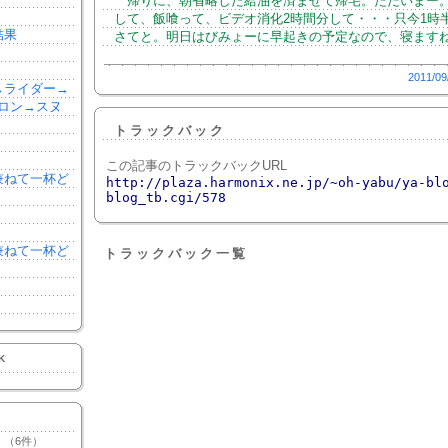
帰りに、朝省略した給油を済ませて帰宅。ただいまー
して、飯喰って、ビデオ消化2時間分して・・・只今1時
結果
さてと。明日はびみょーに早起きの予定なので、寝ます
2011/09
森→ライダー→
ロン→スヌ
トラックバック
この記事のトラックバックURL
を兼ねて一杯ど
http://plaza.harmonix.ne.jp/~oh-yabu/ya-bl
blog_tb.cgi/578
を兼ねて一杯ど
トラックバック一覧
K
（6件）