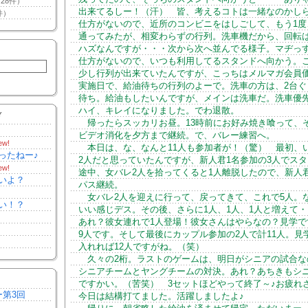
28件）
出来てるしー！（汗） 皆、考えるコトは一緒なのかし
件）
仕方がないので、近所のコンビニをはしごして、もう1度
通ってみたが、相変わらずの行列。洗車機だから、回転
ハズなんですが・・・次から次へ並んでる様子。マヂっ
仕方がないので、いつも利用してるスタンドへ向かう。
少し行列が出来ていたんですが、こっちはメルマガ会員
実施日で、給油待ちの行列のよーで。洗車の方は、2台ぐ
待ち。給油もしたいんですが、メインは洗車だ。洗車優
ハイ、キレイになりました。でわ退散。
Y
帰ったらスッカリお昼。13時前にお好み焼き喰って、
ビデオ消化を夕方まで継続。で、バレー練習へ。
ew!
本日は、な、なんと11人も参加者が！（驚） 最初、
ったねー♪
2人だと思っていたんですが、新人君1名参加の3人でス
ew!
途中、女バレ2人を拾ってくると1人離脱したので、新人
いよ？
パス継続。
女バレ2人を迎えに行って、戻ってきて、これで5人。
い！？
いい感じデス。その後、さらに1人、1人、1人と増えて
あれ？彼女連れで1人登場！彼女さんはやらなの？見学で
9人です。そして最後にカップル参加の2人で計11人。見
入れれば12人ですがね。（笑）
久々の2桁。ラストのゲームは、明日がシニアの試合な
シニアチームとヤングチームの対決。あれ？あちきもシ
ですかい。（苦笑） 3セットほどやって終了～♪お疲れ
ー第3回
今日は結構打てました。活躍しましたよ♪