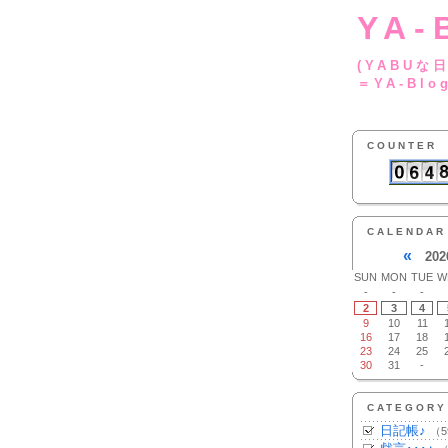
YA-
(YA
＝YA-Blo
COUNTER
CALENDAR
«
202
SUN
MON
TUE
W
-
-
-
2
3
4
9
10
11
16
17
18
23
24
25
30
31
-
CATEGORY
日記帳♪
（5