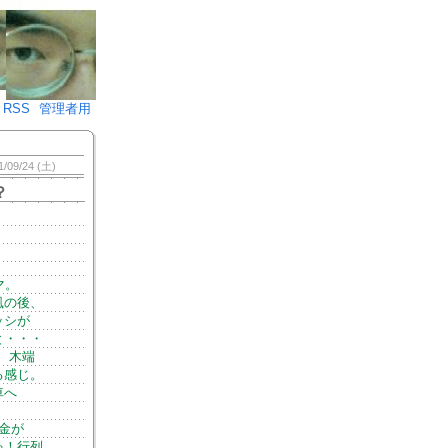
♪)÷2
RSS
管理者用
1/09/24 (土)
？
マ。
風の後、
ッシが
と・・・
、木端
る感じ。
車へ
金が
ゃ！行列