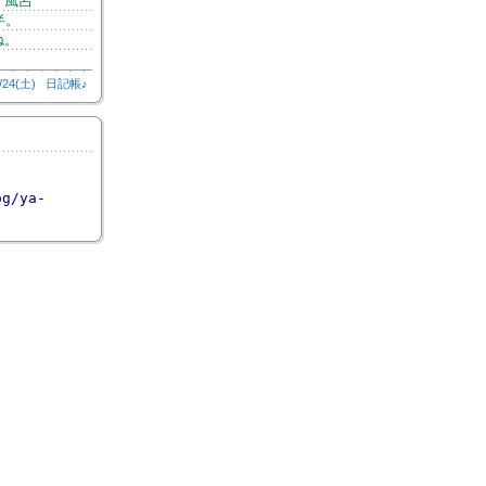
。風呂
半。
ね。
/24(土)
日記帳♪
og/ya-