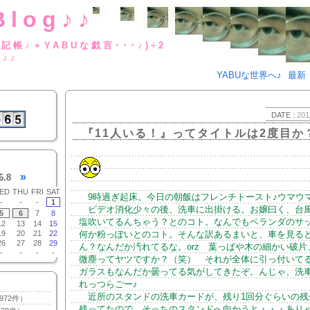
Blog♪♪
BUな日記帳♪＋YABUな戯言･･･
g♪♪
YABUな世界へ♪
最新
DATE :
201
『11人いる！』ってタイトルは2度目か
»
6.8
ED
THU
FRI
SAT
9時過ぎ起床。今日の朝飯はフレンチトースト♪ウマウ
-
-
-
1
ビデオ消化少々の後、洗車に出掛ける。お嬢曰く、台
5
6
7
8
塩吹いてるんちゃう？とのコト。なんでもベランダのサ
12
13
14
15
19
20
21
22
何か粉っぽいとのコト。そんな訳あるまいと、車を見る
26
27
28
29
ん？なんだか汚れてるな。orz 葉っぱや木の細かい破片
-
-
-
-
微塵ってヤツですか？（笑） それが全体に引っ付いて
ガラスもなんだか曇ってる気がしてきたぞ。んじゃ、洗
れっつらごー♪
近所のスタンドの洗車カードが、残り1回分ぐらいの残
972件）
残ってたので、そっちのスタンドへ向かうと・・・あり