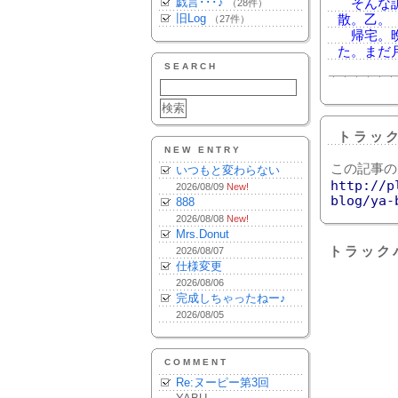
戯言･･･♪
そんな訳
（28件）
旧Log
散。乙。
（27件）
帰宅。晩
た。まだ
SEARCH
トラッ
NEW ENTRY
この記事の
いつもと変わらない
http://p
2026/08/09
New!
blog/ya-
888
2026/08/08
New!
Mrs.Donut
トラック
2026/08/07
仕様変更
2026/08/06
完成しちゃったねー♪
2026/08/05
COMMENT
Re:ヌーピー第3回