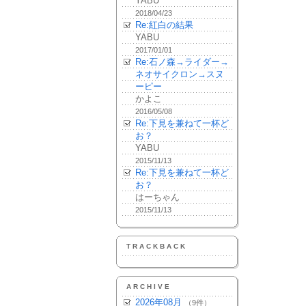
YABU
2018/04/23
Re:紅白の結果
YABU
2017/01/01
Re:石ノ森→ライダー→
ネオサイクロン→スヌ
ーピー
かよこ
2016/05/08
Re:下見を兼ねて一杯ど
お？
YABU
2015/11/13
Re:下見を兼ねて一杯ど
お？
はーちゃん
2015/11/13
TRACKBACK
ARCHIVE
2026年08月
（9件）