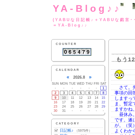
YA-Blog♪♪
(YABUな日記帳♪＋
＝YA-Blog♪♪
COUNTER
もう1
CALENDAR
«
»
2026.8
SUN
MON
TUE
WED
THU
FRI
SAT
さて。先
-
-
-
-
-
-
1
事項の回
2
3
4
5
6
7
8
9
10
11
12
13
14
15
しますっ
16
17
18
19
20
21
22
ま、暫定
23
24
25
26
27
28
29
ますかね
30
31
-
-
-
-
-
昼休み。
です。遂
CATEGORY
が。（笑
日記帳♪
よくわか
（5975件）