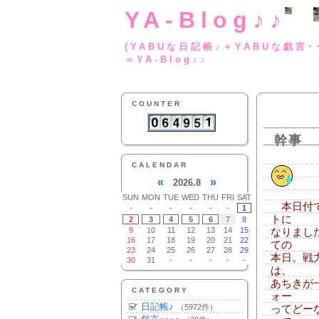
YA-Blog♪♪
(YABUな日記帳♪＋
＝YA-Blog♪♪
COUNTER
幹事
CALENDAR
«
»
2026.8
SUN
MON
TUE
WED
THU
FRI
SAT
本日付で
-
-
-
-
-
-
1
トに
2
3
4
5
6
7
8
9
10
11
12
13
14
15
なりまし
16
17
18
19
20
21
22
ての
23
24
25
26
27
28
29
本日。戦
30
31
-
-
-
-
-
は、
あちきが
CATEGORY
ォー
日記帳♪
（5972件）
ってどー