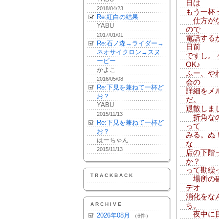
日は
2018/04/23
もう一杯
Re:紅白の結果
仕方がな
YABU
ので
2017/01/01
電話する
Re:石ノ森→ライダー→
日前
ネオサイクロン→スヌ
ですし。
ーピー
OK♪
かよこ
ふー、や
2016/05/08
会の
Re:下見を兼ねて一杯ど
詳細をメ
お？
だ。
YABU
退散しま
2015/11/13
折角なの
Re:下見を兼ねて一杯ど
って
お？
みる。ぬ
はーちゃん
な
2015/11/13
店の下階
か？
って勘繰
TRACKBACK
場所の確
デオ
消化をな
ARCHIVE
ち。
夜中に目
2026年08月
（6件）