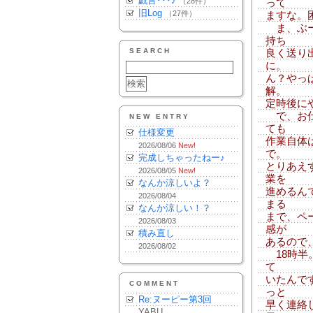
戯言･･･♪
（28件）
って
旧Log
（27件）
ますな。
ま、ぶー
持ち
SEARCH
良く送り
に。
ん？やっ
解。
定時後に
で、お仕
NEW ENTRY
ても
仕様変更
作業自体
2026/08/06
New!
で。
完成しちゃったねー♪
とりあえ
2026/08/05
New!
業を
なんか涼しいよ？
進めるん
2026/08/04
まる
なんか涼しい！？
まで、ペ
2026/08/03
感が
積み直し
あるので
2026/08/02
18時半
て
いたんで
COMMENT
っと
Re:ヌーピー第3回
早く連絡
YABU