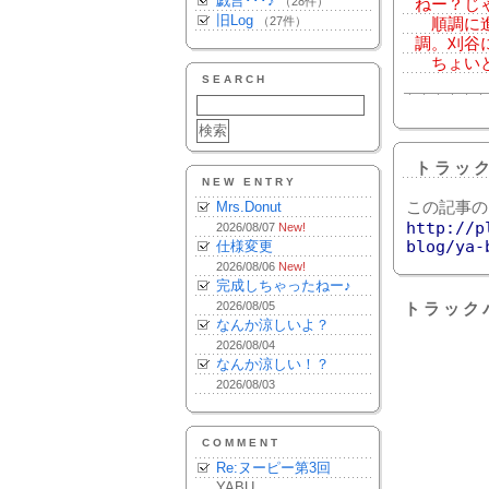
戯言･･･♪
（28件）
ねー？じ
旧Log
（27件）
順調に進
調。刈谷
ちょいと
SEARCH
トラッ
NEW ENTRY
Mrs.Donut
この記事の
http://p
2026/08/07
New!
blog/ya-
仕様変更
2026/08/06
New!
完成しちゃったねー♪
2026/08/05
トラック
なんか涼しいよ？
2026/08/04
なんか涼しい！？
2026/08/03
COMMENT
Re:ヌーピー第3回
YABU