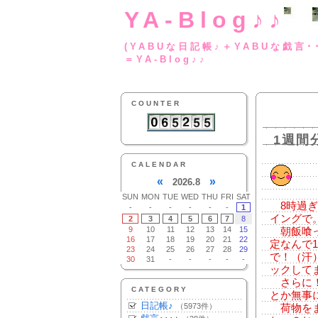
YA-Blog♪♪
(YABUな日記帳♪＋
＝YA-Blog♪♪
COUNTER
1週間
CALENDAR
«
»
2026.8
SUN
MON
TUE
WED
THU
FRI
SAT
8時過ぎ
-
-
-
-
-
-
1
イングで
2
3
4
5
6
7
8
9
10
11
12
13
14
15
朝飯喰っ
16
17
18
19
20
21
22
定なんで
23
24
25
26
27
28
29
で！（汗
30
31
-
-
-
-
-
ックして
さらに！
CATEGORY
とか無事
日記帳♪
（5973件）
荷物をま