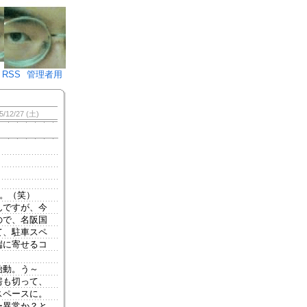
♪)÷2
RSS
管理者用
5/12/27 (土)
。（笑）
んですが、今
ので、名阪国
て、駐車スペ
端に寄せるコ
始動。う～
房も切って、
スペースに。
ー異常か？と