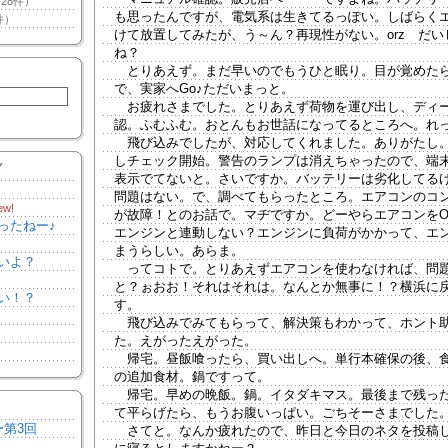
28件）
も思ったんですが、電気系は生きてるっぽい。しばらく
件）
けて放置してみたが、う～ん？再現性がない。orz だい
ね？
とりあえず。まだ早いのでもうひと眠り。目が覚めた
で、実家へGo♪ただいまっと。
お疲れさまでした。とりあえず荷物を運び出し、ディ
認。ふむふむ。おとんもお世話になってるところへ。れっ
飛び込みでしたが、対応してくれました。ありがたし
しチェック開始。警告のランプは消えちゃったので、端
Y
表示でてないと。さいですか。バッテリーは劣化してる
問題はない。で、調べてもらったところ。エアコンのコ
ew!
が故障！とのお話で。マヂですか。どーやらエアコンをO
ったねー♪
エンジンと連動しない？エンジンに負荷がかかって、エ
まうらしい。あらま。
いよ？
ってコトで。とりあえずエアコンを使わなければ、問
と？ぉおお！それはそれは。なんとか無事に！？横浜に
い！？
す。
飛び込みでみてもらって、解決策もわかって、ホント
た。えがったえがった。
帰宅。昼飯喰ったら、買い出しへ。単行本確保の後、
の追加食材。鍋ですって。
帰宅。早めの晩飯。鍋。イタダキマス。最後まで残っ
て平らげたら、もうお腹いっぱい。ごちそーさまでした
ー第3回
さてと。なんか疲れたので、昨日と今日のネタを投稿