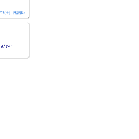
/27(土)
日記帳♪
og/ya-