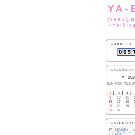
YA-
(YA
＝YA-Blo
COUNTER
CALENDAR
«
202
SUN
MON
TUE
W
-
-
-
2
3
4
9
10
11
16
17
18
23
24
25
30
31
-
CATEGORY
日記帳♪
（5