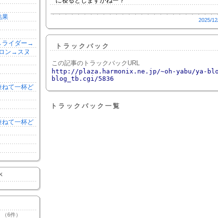
に寝るとしますかねー？
結果
2025/12
森→ライダー→
トラックバック
ロン→スヌ
この記事のトラックバックURL
http://plaza.harmonix.ne.jp/~oh-yabu/ya-bl
blog_tb.cgi/5836
を兼ねて一杯ど
トラックバック一覧
を兼ねて一杯ど
K
（6件）