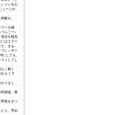
エンジンをか
じょーぶか
ら朝飯を。
ーラーを確
つらごー♪
。状況を報告
末にはエラー
けど、まぁ、
ンプレッサー
Nにしても、
ンストしてし
題なく動く
戻れそうで
助かりまし
食料調達。晩
た野菜をすべ
。
したら、早め