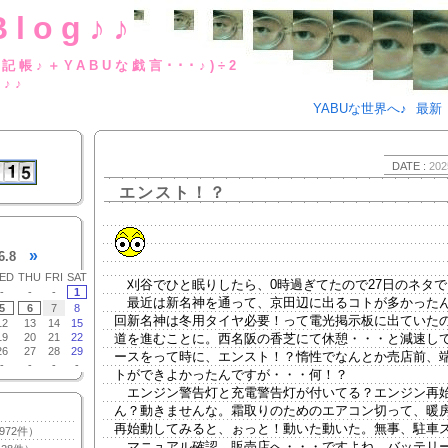
Blog♪♪
BUな日記帳♪＋YABUな戯言･･･
g♪♪
YABUな世界へ♪
最新
DATE :
202
エンスト！？
»
6.8
ED
THU
FRI
SAT
刈谷でひと眠りしたら、0時過ぎてたので27日のネタで
-
-
-
1
最近は新名神を通って、京田辺に出るコトが多かった
5
6
7
8
回新名神は冬用タイヤ必要！って電光掲示板に出ていた
12
13
14
15
19
20
21
22
道を進むことに。西名阪の香芝にて休憩・・・と減速し
26
27
28
29
ースをって時に、エンスト！？惰性でなんとか売店前、
-
-
-
-
トができよかったんですが・・・何！？
エンジン警告灯と充電警告灯が付いてる？エンジン再
ん？動きませんな。霜取りのためのエアコン切って、暖
再始動してみると、ぉっと！動いた動いた。無事、駐車
972件）
マニュアル確認。販売店へ・・・ですよね。バッテリ