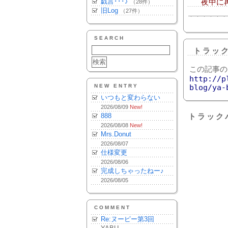
戯言･･･♪
夜中に再
（28件）
旧Log
（27件）
SEARCH
トラッ
この記事の
http://p
NEW ENTRY
blog/ya-
いつもと変わらない
2026/08/09
New!
888
トラック
2026/08/08
New!
Mrs.Donut
2026/08/07
仕様変更
2026/08/06
完成しちゃったねー♪
2026/08/05
COMMENT
Re:ヌーピー第3回