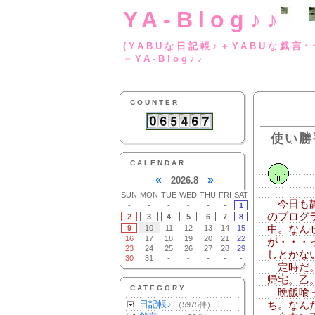
YA-Blog♪♪
(YABUな日記帳♪＋
＝YA-Blog♪♪
COUNTER
使い勝
CALENDAR
«
»
2026.8
SUN
MON
TUE
WED
THU
FRI
SAT
今日も静
-
-
-
-
-
-
1
のプログ
2
3
4
5
6
7
8
9
10
11
12
13
14
15
中。なん
16
17
18
19
20
21
22
が・・・
23
24
25
26
27
28
29
しとかな
30
31
-
-
-
-
-
定時だ。
帰宅。乙
CATEGORY
晩飯喰っ
日記帳♪
ち。なん
（5975件）