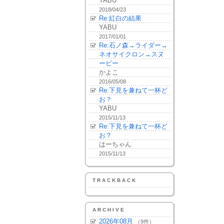
YABU
2018/04/23
Re:紅白の結果
YABU
2017/01/01
Re:石ノ森→ライダー→
ネオサイクロン→スヌ
ーピー
かよこ
2016/05/08
Re:下見を兼ねて一杯ど
お？
YABU
2015/11/13
Re:下見を兼ねて一杯ど
お？
はーちゃん
2015/11/13
TRACKBACK
ARCHIVE
2026年08月
（9件）