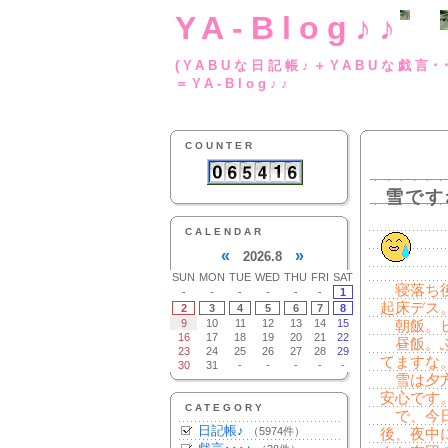
YA-Blog♪♪
(YABUな日記帳♪＋
＝YA-Blog♪♪
COUNTER
雪です
CALENDAR
«
»
2026.8
SUN
MON
TUE
WED
THU
FRI
SAT
寝落ち後
-
-
-
-
-
-
1
起床デス
2
3
4
5
6
7
8
9
10
11
12
13
14
15
朝飯。ビ
16
17
18
19
20
21
22
昼飯。ふ
23
24
25
26
27
28
29
てますな
30
31
-
-
-
-
-
雪は夕方
安心です
CATEGORY
で、今日
日記帳♪
（5974件）
後、夜中