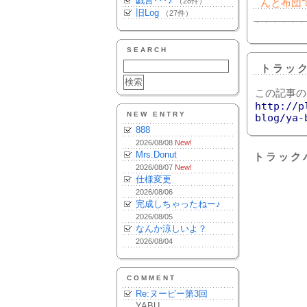
戯言･･･♪
（28件）
んと布団
旧Log
（27件）
SEARCH
トラッ
この記事の
http://p
NEW ENTRY
blog/ya-
888
2026/08/08
New!
Mrs.Donut
トラック
2026/08/07
New!
仕様変更
2026/08/06
完成しちゃったねー♪
2026/08/05
なんか涼しいよ？
2026/08/04
COMMENT
Re:ヌーピー第3回
YABU