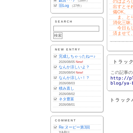
戯言･･･♪
（28件）
のはよろ
旧Log
（27件）
出すとそ
備OK。
ま、とり
SEARCH
消化三昧
今日もし
済ませて
NEW ENTRY
完成しちゃったねー♪
トラッ
2026/08/05
New!
なんか涼しいよ？
この記事の
2026/08/04
New!
なんか涼しい！？
http://p
blog/ya-
2026/08/03
積み直し
2026/08/02
ネタ豊富
トラック
2026/08/01
COMMENT
Re:ヌーピー第3回
YABU