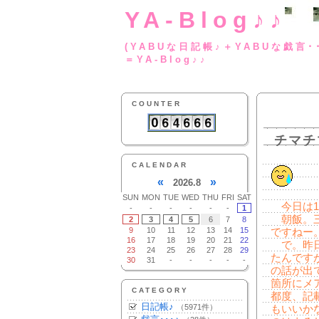
YA-Blog♪♪
(YABUな日記帳♪＋
＝YA-Blog♪♪
COUNTER
チマチ
CALENDAR
«
»
2026.8
SUN
MON
TUE
WED
THU
FRI
SAT
今日は1
-
-
-
-
-
-
1
朝飯。三
2
3
4
5
6
7
8
9
10
11
12
13
14
15
ですねー
16
17
18
19
20
21
22
で。昨日
23
24
25
26
27
28
29
たんです
30
31
-
-
-
-
-
の話が出
箇所にメ
CATEGORY
都度、記
日記帳♪
（5971件）
もいいか