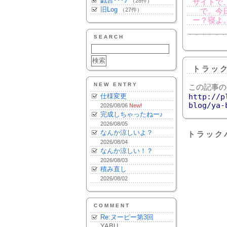
戯言･･･♪
（28件）
サイトで
旧Log
（27件）
で。今日
ー？寝よ
SEARCH
トラッ
NEW ENTRY
この記事の
仕様変更
http://p
blog/ya-
2026/08/06
New!
完成しちゃったねー♪
2026/08/05
なんか涼しいよ？
トラック
2026/08/04
なんか涼しい！？
2026/08/03
積み直し
2026/08/02
COMMENT
Re:ヌーピー第3回
YABU