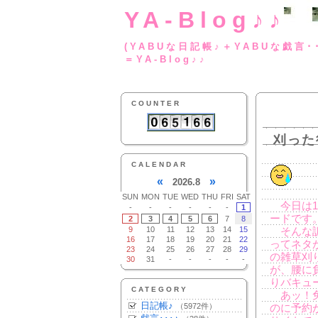
YA-Blog♪♪
(YABUな日記帳♪＋
＝YA-Blog♪♪
COUNTER
刈った
CALENDAR
«
»
2026.8
SUN
MON
TUE
WED
THU
FRI
SAT
今日は1
-
-
-
-
-
-
1
ードです
2
3
4
5
6
7
8
9
10
11
12
13
14
15
そんな訳
16
17
18
19
20
21
22
ってネタ
23
24
25
26
27
28
29
の雑草刈
30
31
-
-
-
-
-
が、腰に
りバキュ
CATEGORY
あッ！免
日記帳♪
（5972件）
のに予約