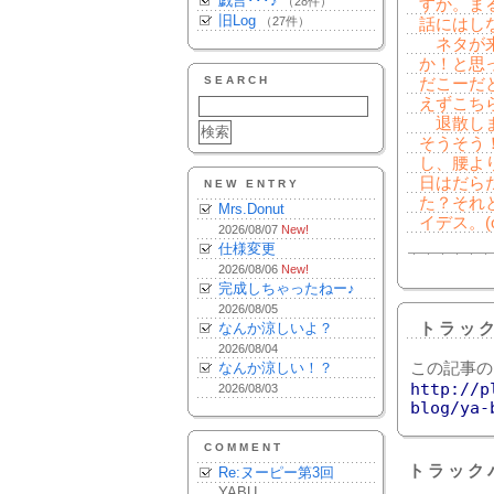
戯言･･･♪
（28件）
すか。ま
旧Log
（27件）
話にはし
ネタが来
か！と思
SEARCH
だこーだ
えずこち
退散しま
そうそう
し、腰よ
日はだら
NEW ENTRY
た？それ
Mrs.Donut
イデス。(
2026/08/07
New!
仕様変更
2026/08/06
New!
完成しちゃったねー♪
2026/08/05
なんか涼しいよ？
トラッ
2026/08/04
なんか涼しい！？
この記事の
http://p
2026/08/03
blog/ya-
COMMENT
トラック
Re:ヌーピー第3回
YABU