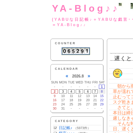
YA-Blog♪♪
(YABUな日記帳♪＋
＝YA-Blog♪♪
COUNTER
遅くと
CALENDAR
«
»
2026.8
SUN
MON
TUE
WED
THU
FRI
SAT
朝から雨
-
-
-
-
-
-
1
草が濡れ
2
3
4
5
6
7
8
9
10
11
12
13
14
15
止むって
16
17
18
19
20
21
22
スグ乾き
23
24
25
26
27
28
29
さてと。
30
31
-
-
-
-
-
本日は締
慮しなき
CATEGORY
そんな時
日記帳♪
（5973件）
日、遅く