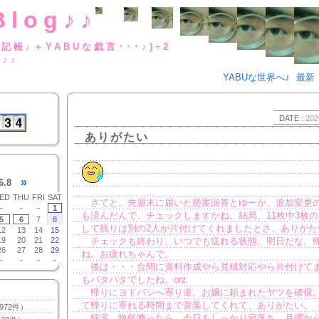
Blog♪♪
BUな日記帳♪＋YABUな戯言･･･
g♪♪
YABUな世界へ♪
最新
DATE :
202
ありがたい
»
6.8
ED
THU
FRI
SAT
さてと。先週末に届いた懸案回答とゆーか、追加変更
-
-
-
1
も済んだんで、チェックしますかね。結局、11枚中3枚
5
6
7
8
して残りは別の2人が片付けてくれましたとさ。ありがた
12
13
14
15
19
20
21
22
チェックも終わり、いつでも送れる状態。明日だな。
26
27
28
29
ね。お疲れちゃんで。
-
-
-
-
後は・・・合間に資料作成やら見積対応やら片付けて
もバタバタでしたね。orz
帰りにヨドバシへ寄り道。お嬢に頼まれたヤツを確保
て帰りに寄れる時間まで営業してくれて、ありがたい。
972件）
帰宅。晩飯喰ったら、今日もしっかり寝落ち。月曜か