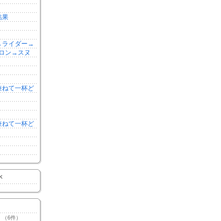
結果
森→ライダー→
ロン→スヌ
を兼ねて一杯ど
を兼ねて一杯ど
K
（6件）