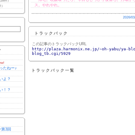
28件）
ス。やれやれ。
件）
2026/03
トラックバック
この記事のトラックバックURL
http://plaza.harmonix.ne.jp/~oh-yabu/ya-bl
Y
blog_tb.cgi/5929
ew!
ったねー♪
トラックバック一覧
いよ？
い！？
ー第3回