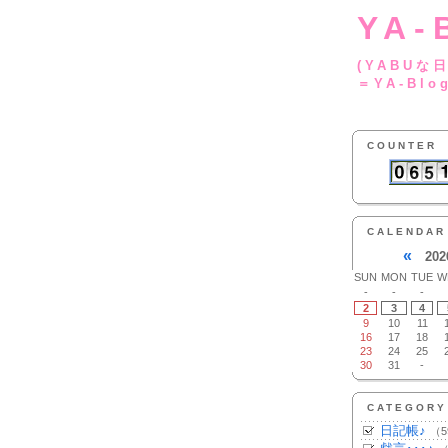
YA-
(YA
＝YA-Blo
COUNTER
CALENDAR
«
202
SUN
MON
TUE
W
-
-
-
2
3
4
9
10
11
16
17
18
23
24
25
30
31
-
CATEGORY
日記帳♪
（5