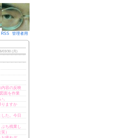
♪)÷2
RSS
管理者用
6/03/30 (月)
の内容の反映
の図面を作業
い。
帰りますか
ました。今日
。ぷち残業し
（笑）
らお疲れデ