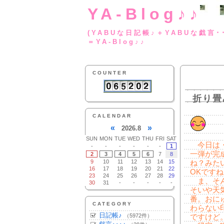
YA-Blog♪♪
(YABUな日記帳♪＋
＝YA-Blog♪♪
COUNTER
折り畳
CALENDAR
«
»
2026.8
SUN
MON
TUE
WED
THU
FRI
SAT
今日は・
-
-
-
-
-
-
1
一弾が完
2
3
4
5
6
7
8
9
10
11
12
13
14
15
ね？みた
16
17
18
19
20
21
22
OKです
23
24
25
26
27
28
29
ま、そん
30
31
-
-
-
-
-
そいや天
番。おに
CATEGORY
わらない
日記帳♪
（5972件）
ですけど