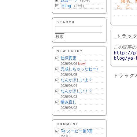
戯言･･･♪
（28件）
帰宅。晩
旧Log
（27件）
と。乙。
SEARCH
トラッ
この記事の
NEW ENTRY
http://p
blog/ya-
仕様変更
2026/08/06
New!
完成しちゃったねー♪
2026/08/05
トラック
なんか涼しいよ？
2026/08/04
なんか涼しい！？
2026/08/03
積み直し
2026/08/02
COMMENT
Re:ヌーピー第3回
YABU