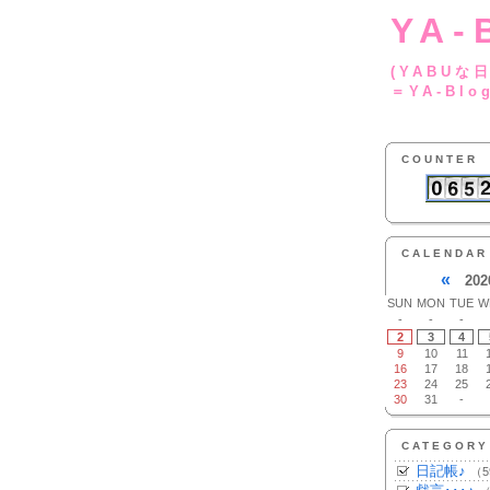
YA-
(YA
＝YA-Blo
COUNTER
CALENDAR
«
202
SUN
MON
TUE
W
-
-
-
2
3
4
9
10
11
16
17
18
23
24
25
30
31
-
CATEGORY
日記帳♪
（5