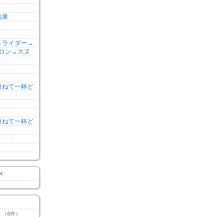
結果
森→ライダー→
ロン→スヌ
を兼ねて一杯ど
を兼ねて一杯ど
K
（6件）