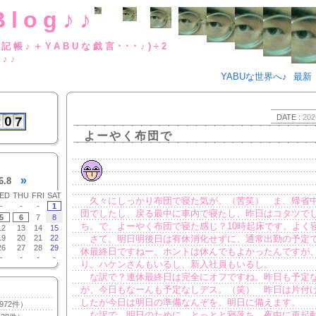
Blog♪♪
BUな日記帳♪＋YABUな戯言･･･
g♪♪
YABUな世界へ♪
最新
DATE :
202
よーやく布団で
»
6.8
ED
THU
FRI
SAT
久々にしっかり布団で寝た気が。（苦笑） ま、帰省
-
-
-
1
団でしたし、戻る最中に車内で寝たし、昨日はコタツで
5
6
7
8
ち。で、よーやく布団で寝た感じ？10時起床です。よく
12
13
14
15
19
20
21
22
さて。明日明後日は有休消化せずに、通常出勤の予定
26
27
28
29
休最終日ですねー。ホントは休んでもよかったんですが
-
-
-
-
り。ハケンさんもいるし、新入社員もいるし。
な訳で？連休最終日は完全にオフですね。昨日も予定
が、今日もなーんも予定なしデス。（笑） 昨日は片付
したが今日は明日の準備なんぞを。明日に備えます。
972件）
な訳で。明日のために、とっとと寝落ち。夜中に再起