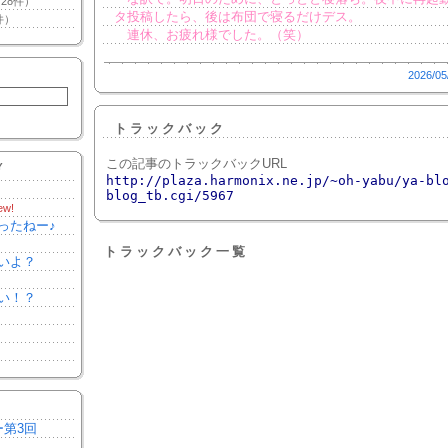
28件）
タ投稿したら、後は布団で寝るだけデス。
件）
連休、お疲れ様でした。（笑）
2026/05
トラックバック
この記事のトラックバックURL
Y
http://plaza.harmonix.ne.jp/~oh-yabu/ya-bl
blog_tb.cgi/5967
ew!
ったねー♪
トラックバック一覧
いよ？
い！？
ー第3回