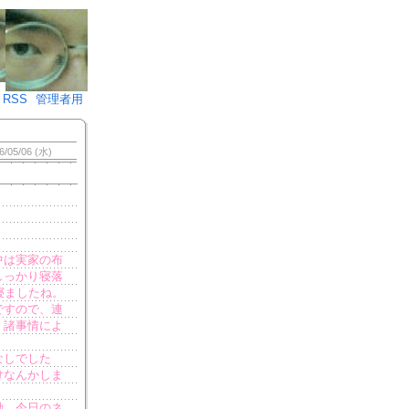
♪)÷2
RSS
管理者用
6/05/06 (水)
中は実家の布
しっかり寝落
寝ましたね。
ですので、連
、諸事情によ
なしでした
けなんかしま
動。今日のネ