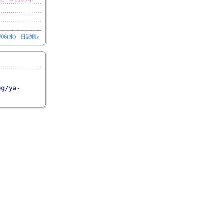
/06(水)
日記帳♪
og/ya-