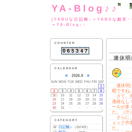
YA-Blog♪♪
(YABUな日記帳♪＋
＝YA-Blog♪♪
COUNTER
連休明
CALENDAR
«
»
2026.8
SUN
MON
TUE
WED
THU
FRI
SAT
連休明け
-
-
-
-
-
-
1
暇ですね
2
3
4
5
6
7
8
9
10
11
12
13
14
15
さて。先
16
17
18
19
20
21
22
連絡なし
23
24
25
26
27
28
29
ールが多
30
31
-
-
-
-
-
た。（汗
さらに。
CATEGORY
ェック作
日記帳♪
（5974件）
た。