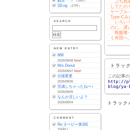
戯言･･･♪
（28件）
ぷち残業
旧Log
（27件）
してたので
ケーブルっ
Type-C
SEARCH
いろいろ
のに、遅
晩飯喰っ
く布団へ
NEW ENTRY
888
2026/08/08
New!
Mrs.Donut
トラッ
2026/08/07
New!
仕様変更
この記事の
http://p
2026/08/06
blog/ya-
完成しちゃったねー♪
2026/08/05
なんか涼しいよ？
2026/08/04
トラック
COMMENT
Re:ヌーピー第3回
YABU