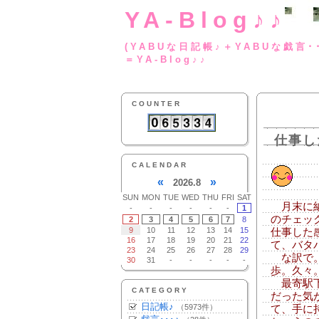
YA-Blog♪♪
(YABUな日記帳♪＋
＝YA-Blog♪♪
COUNTER
仕事し
CALENDAR
«
»
2026.8
SUN
MON
TUE
WED
THU
FRI
SAT
月末に納
-
-
-
-
-
-
1
のチェッ
2
3
4
5
6
7
8
9
10
11
12
13
14
15
仕事した
16
17
18
19
20
21
22
て、バタ
23
24
25
26
27
28
29
な訳で。
30
31
-
-
-
-
-
歩。久々
最寄駅下
CATEGORY
だった気
日記帳♪
（5973件）
て、手に