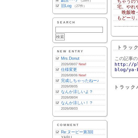
戯言･･･♪
（28件）
ちゃうの
旧Log
（27件）
宅。やれ
晩飯喰っ
もどーり
SEARCH
トラッ
NEW ENTRY
Mrs.Donut
この記事の
http://p
2026/08/07
New!
blog/ya-
仕様変更
2026/08/06
New!
完成しちゃったねー♪
2026/08/05
トラック
なんか涼しいよ？
2026/08/04
なんか涼しい！？
2026/08/03
COMMENT
Re:ヌーピー第3回
YABU