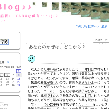
Blog♪♪
BUな日記帳♪＋YABUな戯言･･･
g♪♪
YABUな世界へ♪
最新
DATE :
201
あなたのかぜは、どこから？
»
6.8
ED
THU
FRI
SAT
なんかまた寒い朝に戻りましたねー！昨日は木枯らし1
-
-
-
1
吹いたとか言ってましたけど。週明け数日は上っ張り着
5
6
7
8
汗ばむぐらいだったのですが、急激に季節が戻ってきた
12
13
14
15
19
20
21
22
気温の変化が激しいので、体調を崩さないよーに！っ
26
27
28
29
おねーさんが言っていたんですが・・・ん？ひょっとし
-
-
-
-
しまった！？（汗） なんだか喉の調子がびみょー！ち
痛いぞ。風邪ですかね？昼休みの買い出し時、飴ちゃん
飴ちゃんガリガリ噛み砕きながら、作業を続ける。（笑
で・・・ついに手持ち作業が尽きた。orz ちょいとチ
972件）
作業を手伝ったりして、なんとか今日は過ごせましたが