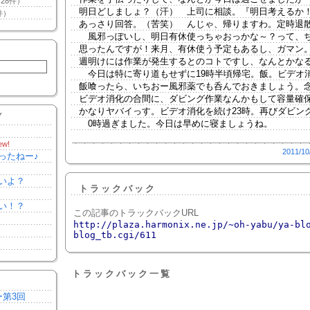
28件）
明日どしましょ？（汗） 上司に相談。『明日考えるか
件）
あっさり回答。（苦笑） んじゃ、帰りますわ。定時退
風邪っぽいし、明日有休使っちゃおっかな～？って、
思ったんですが！来月、有休使う予定もあるし、ガマン
週明けには作業が発生するとのコトですし、なんとかな
今日は特に寄り道もせずに19時半頃帰宅。飯。ビデオ
飯喰ったら、いちおー風邪薬でも呑んでおきましょう。
ビデオ消化の合間に、ダビング作業なんかもして容量確
かなりヤバイっす。ビデオ消化を続け23時。再びダビン
Y
0時過ぎました。今日は早めに寝ましょうね。
ew!
2011/10
ったねー♪
いよ？
トラックバック
い！？
この記事のトラックバックURL
http://plaza.harmonix.ne.jp/~oh-yabu/ya-bl
blog_tb.cgi/611
トラックバック一覧
ー第3回