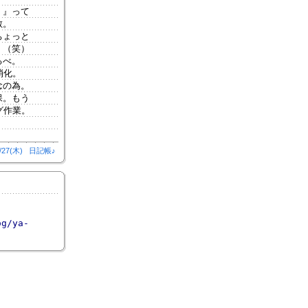
！』って
散。
ちょっと
。（笑）
るべ。
消化。
念の為。
保。もう
グ作業。
/27(木)
日記帳♪
og/ya-