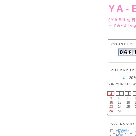
YA-
(YA
＝YA-Blo
COUNTER
CALENDAR
«
202
SUN
MON
TUE
W
-
-
-
2
3
4
9
10
11
16
17
18
23
24
25
30
31
-
CATEGORY
日記帳♪
（5