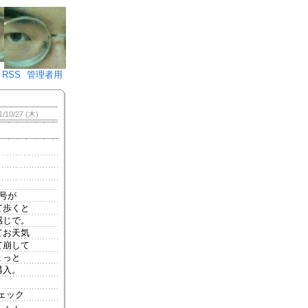
♪)÷2
RSS
管理者用
1/10/27 (木)
号が
て歩くと
感じで。
てお天気
て崩して
ょっと
購入。
）
ェック
・・・