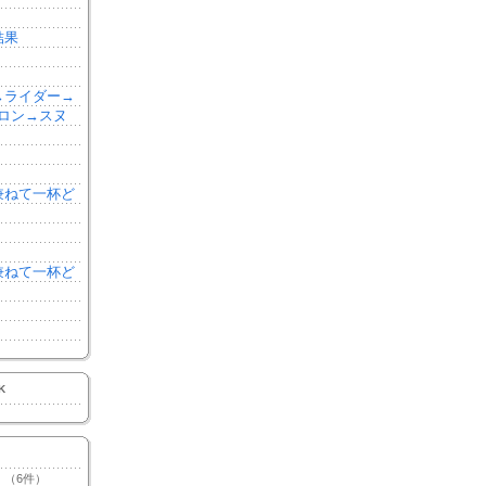
結果
森→ライダー→
ロン→スヌ
を兼ねて一杯ど
を兼ねて一杯ど
K
（6件）