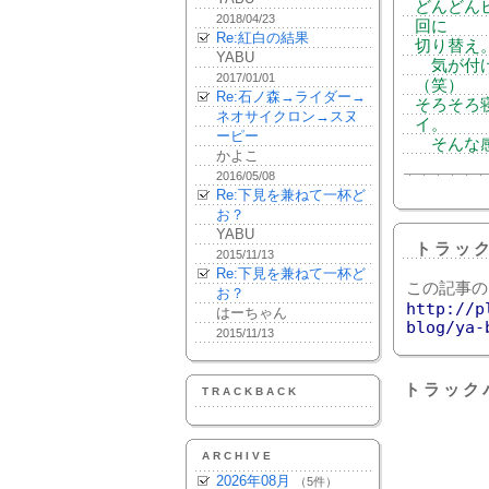
どんどん
2018/04/23
回に
Re:紅白の結果
切り替え
YABU
気が付け
2017/01/01
（笑）
Re:石ノ森→ライダー→
そろそろ
ネオサイクロン→スヌ
イ。
ーピー
そんな感
かよこ
2016/05/08
Re:下見を兼ねて一杯ど
お？
YABU
トラッ
2015/11/13
Re:下見を兼ねて一杯ど
この記事の
お？
http://p
はーちゃん
blog/ya-
2015/11/13
トラック
TRACKBACK
ARCHIVE
2026年08月
（5件）