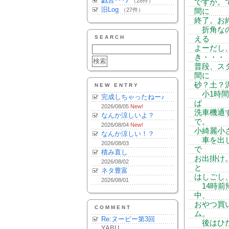
戯言･･･♪
（28件）
ですか。
旧Log
（27件）
間に
終了。お
折角なの
SEARCH
える
よーだし
き・・・
普段、ス
間に
砂？土？
NEW ENTRY
小1時間
完成しちゃったねー♪
ぱ
2026/08/05
New!
洗車機通
なんか涼しいよ？
で。
2026/08/04
New!
小綺麗小
なんか涼しい！？
車を出し
2026/08/03
で
積み直し
お出掛け
2026/08/02
と
ネタ豊富
はしごし
2026/08/01
14時前
中、
おやつ買
COMMENT
ム。
Re:ヌーピー第3回
後はひた
YABU