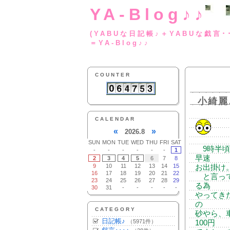
YA-Blog♪♪
(YABUな日記帳♪＋
＝YA-Blog♪♪
COUNTER
小綺麗
CALENDAR
«
»
2026.8
SUN
MON
TUE
WED
THU
FRI
SAT
9時半頃
-
-
-
-
-
-
1
早速
2
3
4
5
6
7
8
9
10
11
12
13
14
15
お出掛け
16
17
18
19
20
21
22
と言って
23
24
25
26
27
28
29
る為
30
31
-
-
-
-
-
やってき
の
CATEGORY
砂やら、
日記帳♪
（5971件）
100円