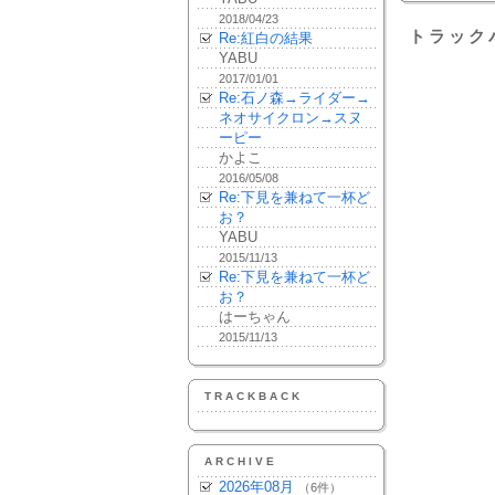
2018/04/23
トラック
Re:紅白の結果
YABU
2017/01/01
Re:石ノ森→ライダー→
ネオサイクロン→スヌ
ーピー
かよこ
2016/05/08
Re:下見を兼ねて一杯ど
お？
YABU
2015/11/13
Re:下見を兼ねて一杯ど
お？
はーちゃん
2015/11/13
TRACKBACK
ARCHIVE
2026年08月
（6件）