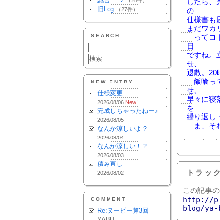
戯言･･･♪
（28件）
したら、
旧Log
（27件）
の
仕様書も
まだワカ
SEARCH
ってコト
日
ですね。
せ、
退散。20
飯喰って
NEW ENTRY
せ、
仕様変更
早々に寝
2026/08/06
New!
を
完成しちゃったねー♪
繰り返し
2026/08/05
ま、それ
なんか涼しいよ？
2026/08/04
なんか涼しい！？
2026/08/03
積み直し
トラッ
2026/08/02
この記事の
http://p
COMMENT
blog/ya-
Re:ヌーピー第3回
YABU