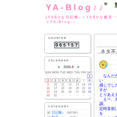
YA-Blog♪♪
(YABUな日記帳♪＋
＝YA-Blog♪♪
COUNTER
ネタ不
CALENDAR
«
»
2026.8
SUN
MON
TUE
WED
THU
FRI
SAT
なんだか
-
-
-
-
-
-
1
い
2
3
4
5
6
7
8
9
10
11
12
13
14
15
感じでし
16
17
18
19
20
21
22
すが
23
24
25
26
27
28
29
とりあえ
30
31
-
-
-
-
-
えー、3
調。
CATEGORY
定時直前
日記帳♪
（5972件）
を