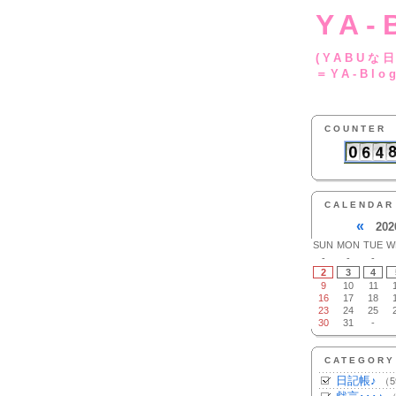
YA-
(YA
＝YA-Blo
COUNTER
CALENDAR
«
202
SUN
MON
TUE
W
-
-
-
2
3
4
9
10
11
16
17
18
23
24
25
30
31
-
CATEGORY
日記帳♪
（5