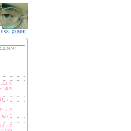
♪)÷2
RSS
管理者用
2/11/06 (火)
リ止んで
ー。傘を
復して
眠不足の
！ぉお！
コミック
お出掛け