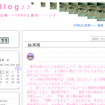
Blog♪♪
BUな日記帳♪＋YABUな戯言･･･
g♪♪
YABUな世界へ♪
最新
DATE :
201
結局雨
»
6.8
ED
THU
FRI
SAT
夜中の雨もピークを過ぎたよーで、外へ出るとスッカ
-
-
-
1
なかった！（汗） まだ細かい雨がパラパラしてますな
5
6
7
8
差すほどではないんですが。
12
13
14
15
19
20
21
22
そいや朝の天気予報では、1日雨。またまた～♪まだ回
26
27
28
29
くれないと？もう止みそうですよ？
-
-
-
-
と、思っていたのですが！いつもどーりに電車内で睡
補完をしてると、横浜駅手前で・・・雨音で目が覚める
大雨ぢゃん！（汗） 早速、折り畳み傘の出番。
昼休み。『雨降ってますよ？』と言われても、本日は
971件）
発売予定なので、お出掛け。雨が降ろうが槍が降ろうが