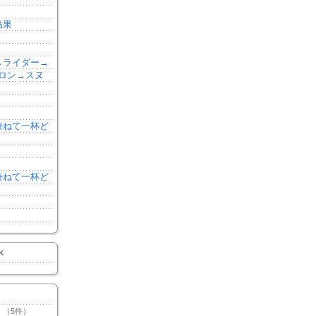
結果
森→ライダー→
ロン→スヌ
を兼ねて一杯ど
を兼ねて一杯ど
K
（5件）