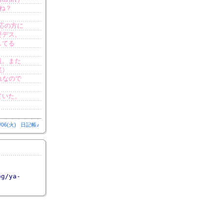
ね？
応の方に
要デス。
してる
道。また
笑）
れなので
ていた。
/06(火)
日記帳♪
og/ya-