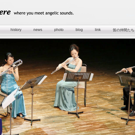
フルー
history
news
photo
blog
link
笛の仲間たち