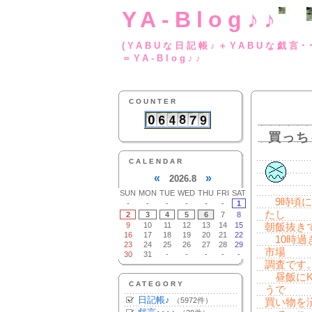
YA-Blog♪♪
(YABUな日記帳♪＋
＝YA-Blog♪♪
COUNTER
買っち
CALENDAR
«
»
2026.8
SUN
MON
TUE
WED
THU
FRI
SAT
9時頃に
-
-
-
-
-
-
1
たし
2
3
4
5
6
7
8
9
10
11
12
13
14
15
朝飯抜き
16
17
18
19
20
21
22
10時過
23
24
25
26
27
28
29
市場
30
31
-
-
-
-
-
調査です。
昼飯にKr
CATEGORY
うで
日記帳♪
（5972件）
買い物を