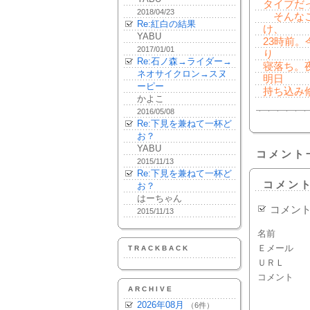
タイプだ
2018/04/23
そんなこ
Re:紅白の結果
け、
YABU
23時前
2017/01/01
り
Re:石ノ森→ライダー→
寝落ち。
ネオサイクロン→スヌ
明日
ーピー
持ち込み
かよこ
2016/05/08
Re:下見を兼ねて一杯ど
お？
YABU
コメント
2015/11/13
Re:下見を兼ねて一杯ど
コメン
お？
はーちゃん
コメン
2015/11/13
名前
Ｅメール
TRACKBACK
ＵＲＬ
コメント
ARCHIVE
2026年08月
（6件）