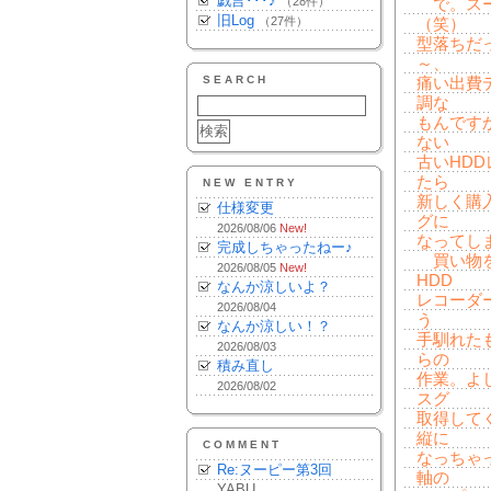
戯言･･･♪
（28件）
で。スー
旧Log
（27件）
（笑）
型落ちだ
～、
SEARCH
痛い出費
調な
もんです
ない
古いHD
たら
NEW ENTRY
新しく購
仕様変更
グに
2026/08/06
New!
なってし
完成しちゃったねー♪
買い物を
2026/08/05
New!
HDD
なんか涼しいよ？
レコーダ
2026/08/04
う
なんか涼しい！？
手馴れた
2026/08/03
らの
積み直し
作業。よ
2026/08/02
スグ
取得して
縦に
COMMENT
なっちゃ
Re:ヌーピー第3回
軸の
YABU