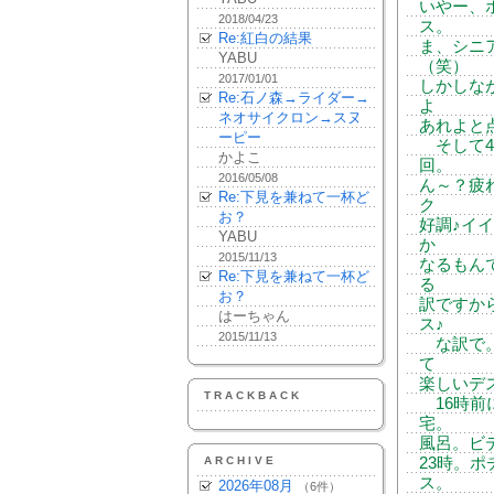
いやー、
2018/04/23
ス。
Re:紅白の結果
ま、シニ
YABU
（笑）
2017/01/01
しかしな
Re:石ノ森→ライダー→
よ
ネオサイクロン→スヌ
あれよと
ーピー
そして4
かよこ
回。
2016/05/08
ん～？疲
Re:下見を兼ねて一杯ど
ク
お？
好調♪イ
YABU
か
2015/11/13
なるもん
Re:下見を兼ねて一杯ど
る
お？
訳ですか
はーちゃん
ス♪
2015/11/13
な訳で。
て
楽しいデ
TRACKBACK
16時前
宅。
風呂。ビ
ARCHIVE
23時。
ス。
2026年08月
（6件）