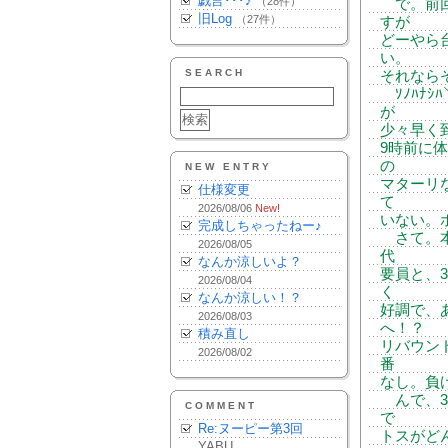
戯言･･･♪
（28件）
で。前回
旧Log
（27件）
すが
どーやら
い。
SEARCH
それなら
ｿﾉﾊﾅｼﾊ
が
少々早く到
9時前に
の
NEW ENTRY
マターリ
仕様変更
て
2026/08/06
New!
いない。
完成しちゃったねー♪
さて。本
2026/08/05
代
なんか涼しいよ？
要員と、
2026/08/04
く
なんか涼しい！？
好調で、
2026/08/03
へ！？
積み直し
リバウン
2026/08/02
番
なし。負け
んで、3
COMMENT
で
Re:ヌーピー第3回
トスがど
YABU