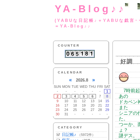
YA-Blog♪♪
(YABUな日記帳♪＋
＝YA-Blog♪♪
COUNTER
好調
CALENDAR
«
»
2026.8
SUN
MON
TUE
WED
THU
FRI
SAT
7時前起
-
-
-
-
-
-
1
あの
2
3
4
5
6
7
8
9
10
11
12
13
14
15
ドカベン
16
17
18
19
20
21
22
また
23
24
25
26
27
28
29
シニアの
30
31
-
-
-
-
-
た。
つーか、
CATEGORY
ょ？
日記帳♪
（5972件）
謎デス。