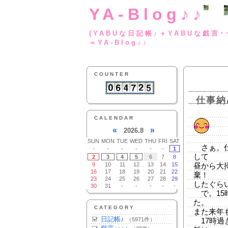
YA-Blog♪♪
(YABUな日記帳♪＋
＝YA-Blog♪♪
COUNTER
仕事納
CALENDAR
«
»
2026.8
SUN
MON
TUE
WED
THU
FRI
SAT
さぁ。仕
-
-
-
-
-
-
1
して
2
3
4
5
6
7
8
9
10
11
12
13
14
15
昼から大
16
17
18
19
20
21
22
棄！
23
24
25
26
27
28
29
したぐら
30
31
-
-
-
-
-
で。15
た。
CATEGORY
また来年
日記帳♪
（5971件）
17時過