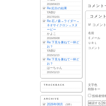
2018/04/23
コメント
Re:紅白の結果
YABU
コメン
2017/01/01
Re:石ノ森→ライダー→
コメン
ネオサイクロン→スヌ
ーピー
名前
かよこ
Ｅメール
2016/05/08
Re:下見を兼ねて一杯ど
ＵＲＬ
お？
コメント
YABU
2015/11/13
Re:下見を兼ねて一杯ど
お？
はーちゃん
2015/11/13
文字色
TRACKBACK
削除キー
投稿者情
ARCHIVE
2026年08月
（5件）