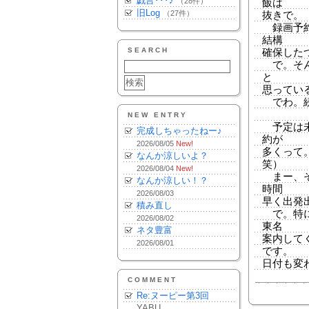
戯言･･･♪
（28件）
飯は
旧Log
（27件）
抜きで。
録画予約
結構
SEARCH
確保した
で。そん
と
思ってい
でわ。続
NEW ENTRY
予定は未
完成しちゃったねー♪
約が
2026/08/05
New!
多くって
なんか涼しいよ？
笑）
2026/08/04
New!
まー、そ
なんか涼しい！？
時間
2026/08/03
早く出発
積み直し
で。特に
2026/08/02
東名
ネタ豊富
案内してく
2026/08/01
です。
日付も変
COMMENT
Re:ヌーピー第3回
YABU