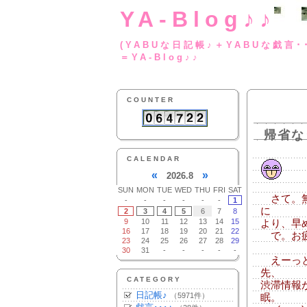
YA-Blog♪♪
(YABUな日記帳♪＋
＝YA-Blog♪♪
COUNTER
帰省な
CALENDAR
«
»
2026.8
SUN
MON
TUE
WED
THU
FRI
SAT
さて。無
-
-
-
-
-
-
1
に
2
3
4
5
6
7
8
9
10
11
12
13
14
15
より、早
16
17
18
19
20
21
22
で。お疲れ
23
24
25
26
27
28
29
30
31
-
-
-
-
-
えーっと
先、
CATEGORY
渋滞情報
日記帳♪
（5971件）
眠。