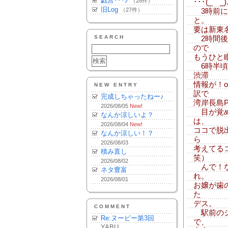
戯言･･･♪
（28件）
･･･(_ _)
旧Log
（27件）
3時前に
と。
要は新東
SEARCH
2時間後
ので
もうひと眠り
6時半頃
渋滞
情報が！
NEW ENTRY
訳で
完成しちゃったねー♪
湾岸長島
2026/08/05
New!
目が覚め
なんか涼しいよ？
は、
2026/08/04
New!
ココで脱
なんか涼しい！？
ら
2026/08/03
考えてる
積み直し
笑）
2026/08/02
んで！な
ネタ豊富
れ。
2026/08/01
お嬢が歯
た
デス。
COMMENT
駅前のシ
Re:ヌーピー第3回
で、
YABU