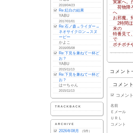
実家へ。
2018/04/23
荷物降ろ
Re:紅白の結果
へ
YABU
お邪魔。
2017/01/01
2時間ほ
Re:石ノ森→ライダー→
末の
ネオサイクロン→スヌ
特番見て
ーピー
で
かよこ
ポチポチ
2016/05/08
Re:下見を兼ねて一杯ど
お？
YABU
2015/11/13
コメント
Re:下見を兼ねて一杯ど
お？
コメン
はーちゃん
2015/11/13
コメン
名前
TRACKBACK
Ｅメール
ＵＲＬ
コメント
ARCHIVE
2026年08月
（5件）