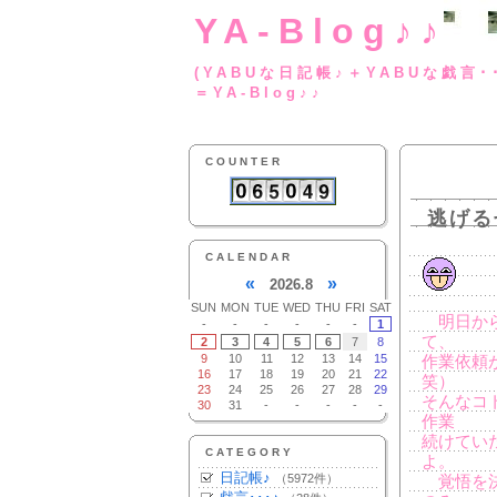
YA-Blog♪♪
(YABUな日記帳♪＋
＝YA-Blog♪♪
COUNTER
逃げる
CALENDAR
«
»
2026.8
SUN
MON
TUE
WED
THU
FRI
SAT
明日から
-
-
-
-
-
-
1
て、
2
3
4
5
6
7
8
9
10
11
12
13
14
15
作業依頼
16
17
18
19
20
21
22
笑）
23
24
25
26
27
28
29
そんなコ
30
31
-
-
-
-
-
作業
続けてい
CATEGORY
よ。
日記帳♪
（5972件）
覚悟を決