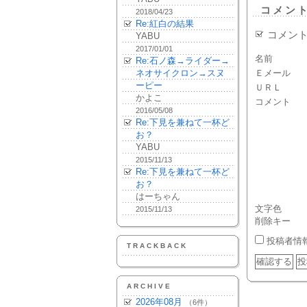
コメン
2018/04/23
Re:紅白の結果
コメン
YABU
2017/01/01
名前
Re:石ノ森→ライダー→
ネオサイクロン→スヌ
Ｅメール
ーピー
ＵＲＬ
かよこ
コメント
2016/05/08
Re:下見を兼ねて一杯ど
お？
YABU
2015/11/13
Re:下見を兼ねて一杯ど
お？
はーちゃん
文字色
2015/11/13
削除キー
投稿者情
TRACKBACK
ARCHIVE
2026年08月
（6件）