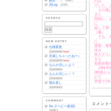
戯言･･･♪
（28件）
のみ
旧Log
（27件）
でした。
その後は
ぎと
SEARCH
同時に、
に
返して帰
（爆）
でも、キ
に
NEW ENTRY
退散。無
仕様変更
休み
2026/08/06
New!
突入デス
完成しちゃったねー♪
キな
2026/08/05
New!
長期休暇
なんか涼しいよ？
19時半
2026/08/04
0時前か
なんか涼しい！？
ので
2026/08/03
早寝でO
積み直し
2026/08/02
COMMENT
コメント
Re:ヌーピー第3回
YABU