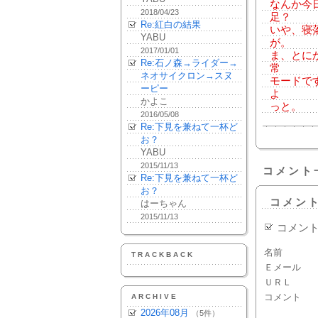
なんか今
2018/04/23
足？
Re:紅白の結果
いや、寝
YABU
が。
2017/01/01
ま、とに
Re:石ノ森→ライダー→
常
ネオサイクロン→スヌ
モードで
ーピー
よ
かよこ
っと。
2016/05/08
Re:下見を兼ねて一杯ど
お？
YABU
2015/11/13
コメント
Re:下見を兼ねて一杯ど
お？
コメン
はーちゃん
2015/11/13
コメン
名前
TRACKBACK
Ｅメール
ＵＲＬ
コメント
ARCHIVE
2026年08月
（5件）