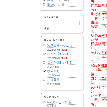
戯言･･･♪
（28件）
角
旧Log
（27件）
作業落ち
っ）
逃げるが
SEARCH
さーてと
市場
調査して
で、
駅の反対
いが
NEW ENTRY
横浜駅周
完成しちゃったねー♪
り。
2026/08/05
New!
それなり
なんか涼しいよ？
で。本屋
2026/08/04
New!
て、
なんか涼しい！？
FSS休載
2026/08/03
退散。今
積み直し
後に
2026/08/02
コンビニ
ネタ豊富
は
2026/08/01
あのドゥ
ン
だってさ
COMMENT
飯。ビデ
Re:ヌーピー第3回
ち。
YABU