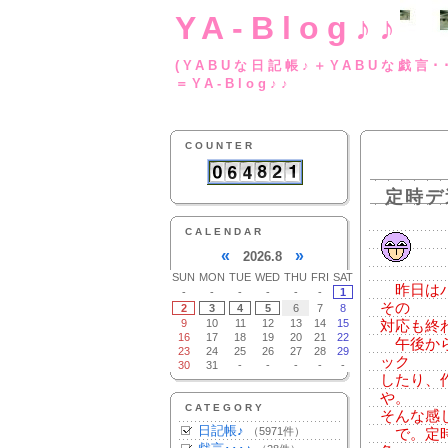
YA-Blog♪♪
(YABUな日記帳♪＋
＝YA-Blog♪♪
COUNTER
定時デ
CALENDAR
«
»
2026.8
SUN
MON
TUE
WED
THU
FRI
SAT
昨日はバ
-
-
-
-
-
-
1
その
2
3
4
5
6
7
8
9
10
11
12
13
14
15
対応も終
16
17
18
19
20
21
22
午後から
23
24
25
26
27
28
29
ック
30
31
-
-
-
-
-
したり、
や。
CATEGORY
そんな感
日記帳♪
（5971件）
で。定時