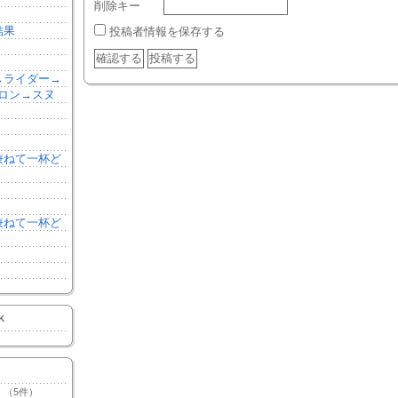
削除キー
結果
投稿者情報を保存する
森→ライダー→
ロン→スヌ
を兼ねて一杯ど
を兼ねて一杯ど
K
（5件）