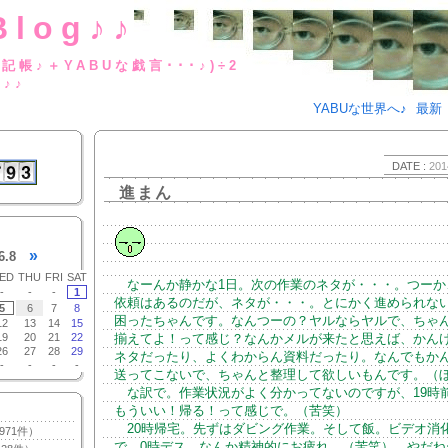
Blog♪♪
BUな日記帳♪＋YABUな戯言･･･
g♪♪
YABUな世界へ♪
最新
DATE :
201
進まん
»
6.8
ED
THU
FRI
SAT
なーんか静かな1日。次の作業のネタが・・・。つーか
-
-
-
1
依頼はあるのだが、ネタが・・・。とにかく進められない。
5
6
7
8
困ったちゃんです。なんつーの？ヤルならヤルで、ちゃ
12
13
14
15
19
20
21
22
揃えてよ！って感じ？なんかメルが来たと思えば、かん
26
27
28
29
ネタだったり、よくわからん資料だったり。なんでもか
-
-
-
-
送ってこないで、ちゃんと整理して欲しいもんです。（
な訳で。作業状況がよく分かってないのですが、19時
もういい！帰る！って感じで。（苦笑）
20時帰宅。先ずはダビング作業。そして飯。ビデオ消
971件）
で。0時デス。なんか精神的にお疲れ。（苦笑） やだね