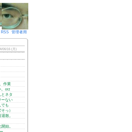
♪)÷2
RSS
管理者用
4/06/16 (月)
、作業
orz
んとネタ
けーない
んでも
ぼそっ）
前退散。
化開始。
ー。