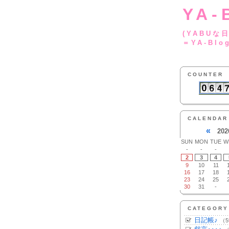
YA-
(YA
＝YA-Blo
COUNTER
CALENDAR
«
202
SUN
MON
TUE
W
-
-
-
2
3
4
9
10
11
16
17
18
23
24
25
30
31
-
CATEGORY
日記帳♪
（5