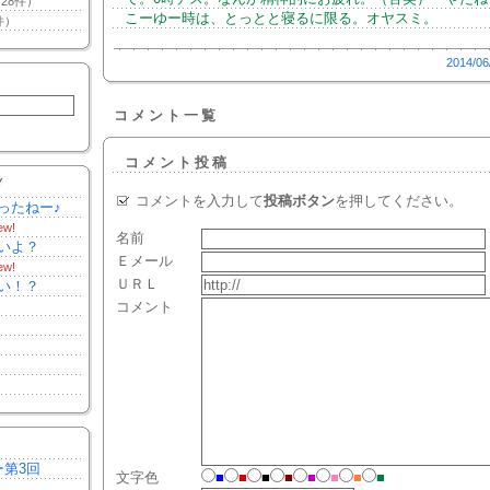
28件）
こーゆー時は、とっとと寝るに限る。オヤスミ。
件）
2014/06
コメント一覧
コメント投稿
Y
コメントを入力して
投稿ボタン
を押してください。
ったねー♪
ew!
名前
いよ？
Ｅメール
ew!
ＵＲＬ
い！？
コメント
ー第3回
文字色
■
■
■
■
■
■
■
■