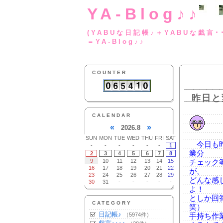
YA-Blog♪♪
(YABUな日記帳♪＋
＝YA-Blog♪♪
COUNTER
昨日と
CALENDAR
«
»
2026.8
SUN
MON
TUE
WED
THU
FRI
SAT
今日も昨
-
-
-
-
-
-
1
業分
2
3
4
5
6
7
8
9
10
11
12
13
14
15
チェック
16
17
18
19
20
21
22
が、
23
24
25
26
27
28
29
どんな感
30
31
-
-
-
-
-
よ！
としか回
CATEGORY
笑）
日記帳♪
（5974件）
手持ち作