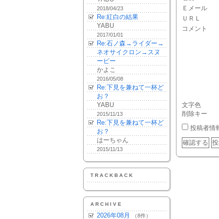
Ｅメール
2018/04/23
Re:紅白の結果
ＵＲＬ
YABU
コメント
2017/01/01
Re:石ノ森→ライダー→
ネオサイクロン→スヌ
ーピー
かよこ
2016/05/08
Re:下見を兼ねて一杯ど
お？
YABU
文字色
削除キー
2015/11/13
Re:下見を兼ねて一杯ど
投稿者情
お？
はーちゃん
2015/11/13
TRACKBACK
ARCHIVE
2026年08月
（8件）