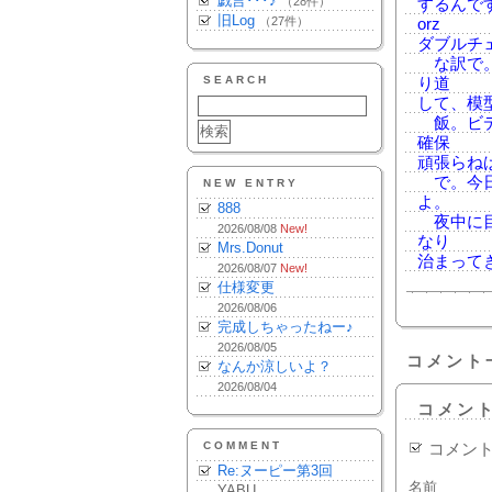
戯言･･･♪
（28件）
するんで
旧Log
（27件）
orz
ダブルチ
な訳で。
SEARCH
り道
して、模
飯。ビデ
確保
頑張らね
で。今日も
NEW ENTRY
よ。
888
夜中に目
2026/08/08
New!
なり
Mrs.Donut
治まって
2026/08/07
New!
仕様変更
2026/08/06
完成しちゃったねー♪
2026/08/05
コメント
なんか涼しいよ？
2026/08/04
コメン
COMMENT
コメン
Re:ヌーピー第3回
名前
YABU