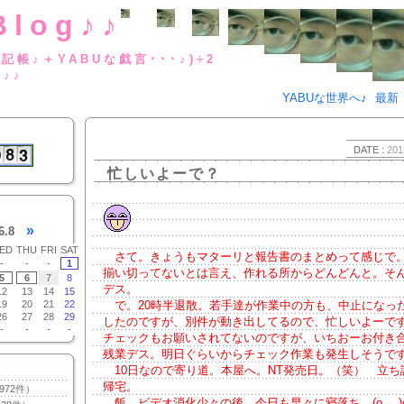
Blog♪♪
BUな日記帳♪＋YABUな戯言･･･
g♪♪
YABUな世界へ♪
最新
DATE :
201
忙しいよーで？
»
6.8
ED
THU
FRI
SAT
さて。きょうもマターリと報告書のまとめって感じで
-
-
-
1
揃い切ってないとは言え、作れる所からどんどんと。そ
5
6
7
8
デス。
12
13
14
15
19
20
21
22
で。20時半退散。若手達が作業中の方も、中止になっ
26
27
28
29
したのですが、別件が動き出してるので、忙しいよーで
-
-
-
-
チェックもお願いされてないのですが、いちおーお付き
残業デス。明日ぐらいからチェック作業も発生しそうで
10日なので寄り道。本屋へ。NT発売日。（笑） 立ち
帰宅。
972件）
飯。ビデオ消化少々の後、今日も早々に寝落ち。(o_ _)oﾊ