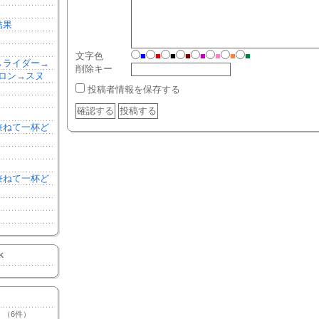
結果
文字色
■
■
■
■
■
■
■
■
森→ライダー→
削除キー
ロン→スヌ
投稿者情報を保存する
を兼ねて一杯ど
を兼ねて一杯ど
K
（6件）