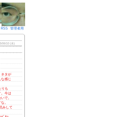
♪)÷2
RSS
管理者用
5/06/10 (水)
。ネタが
んな感じ
たりも
す。今は
合いで。
すな。
読みして
ﾞﾀｯ