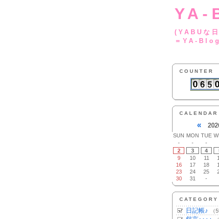
YA-
(YA
＝YA-Blo
COUNTER
CALENDAR
«
202
SUN
MON
TUE
W
-
-
-
2
3
4
9
10
11
16
17
18
23
24
25
30
31
-
CATEGORY
日記帳♪
（5