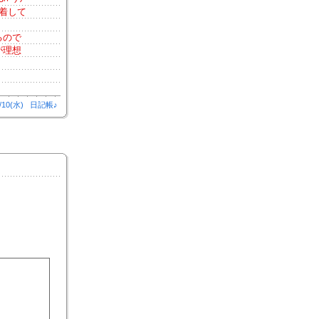
着して
るので
が理想
/10(水)
日記帳♪