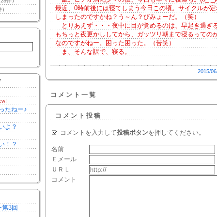
28件）
最近、0時前後には寝てしまう今日この頃。サイクルが定
件）
しまったのですかね？う～ん？びみょーだ。（笑）
とりあえず・・・夜中に目が覚めるのは、早起き過ぎ
もちっと夜更かししてから、ガッツリ朝まで寝るっての
なのですがねー。困った困った。（苦笑）
ま、そんな訳で、寝る。
2015/06
Y
コメント一覧
ew!
ったねー♪
コメント投稿
いよ？
コメントを入力して
投稿ボタン
を押してください。
い！？
名前
Ｅメール
ＵＲＬ
コメント
ー第3回