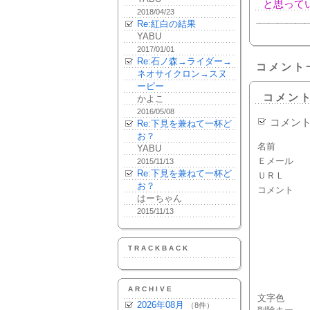
と思って
2018/04/23
Re:紅白の結果
YABU
2017/01/01
Re:石ノ森→ライダー→
コメント
ネオサイクロン→スヌ
ーピー
コメン
かよこ
2016/05/08
コメン
Re:下見を兼ねて一杯ど
お？
名前
YABU
Ｅメール
2015/11/13
Re:下見を兼ねて一杯ど
ＵＲＬ
お？
コメント
はーちゃん
2015/11/13
TRACKBACK
ARCHIVE
文字色
2026年08月
（8件）