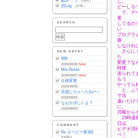
戯言･･･♪
（28件）
し。
旧Log
（27件）
どーしろ
で、デー
更
SEARCH
してるの
い
プログラ
握
しなけれ
さらに！
NEW ENTRY
た
888
変更？な
2026/08/08
New!
時後
Mrs.Donut
送られて
2026/08/07
New!
もう
仕様変更
やってら
2026/08/06
と、ふて
完成しちゃったねー♪
寸法
2026/08/05
違いだけ
なんか涼しいよ？
に。
2026/08/04
月曜から
23時退
日は
COMMENT
ビデオ消
Re:ヌーピー第3回
べ！
YABU