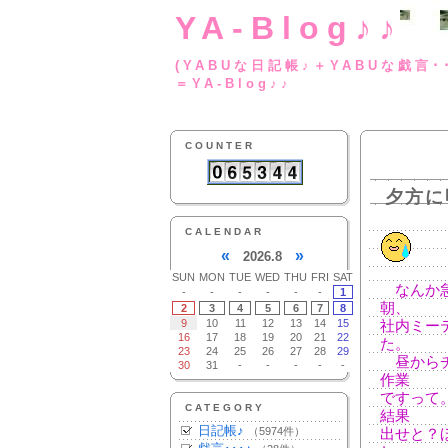
YA-Blog♪♪
(YABUな日記帳♪＋
＝YA-Blog♪♪
COUNTER
夕方に
CALENDAR
«
»
2026.8
SUN
MON
TUE
WED
THU
FRI
SAT
なんか急
-
-
-
-
-
-
1
朝、
2
3
4
5
6
7
8
9
10
11
12
13
14
15
社内ミー
16
17
18
19
20
21
22
た。
23
24
25
26
27
28
29
昼からチ
30
31
-
-
-
-
-
作業
ですって
CATEGORY
結果
日記帳♪
（5974件）
出せと？