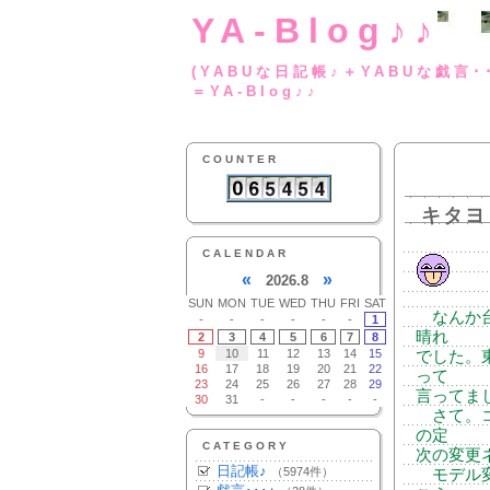
YA-Blog♪♪
(YABUな日記帳♪＋
＝YA-Blog♪♪
COUNTER
キタヨ
CALENDAR
«
»
2026.8
SUN
MON
TUE
WED
THU
FRI
SAT
なんか台
-
-
-
-
-
-
1
晴れ
2
3
4
5
6
7
8
9
10
11
12
13
14
15
でした。
16
17
18
19
20
21
22
って
23
24
25
26
27
28
29
言ってま
30
31
-
-
-
-
-
さて。コ
の定
CATEGORY
次の変更
日記帳♪
（5974件）
モデル変