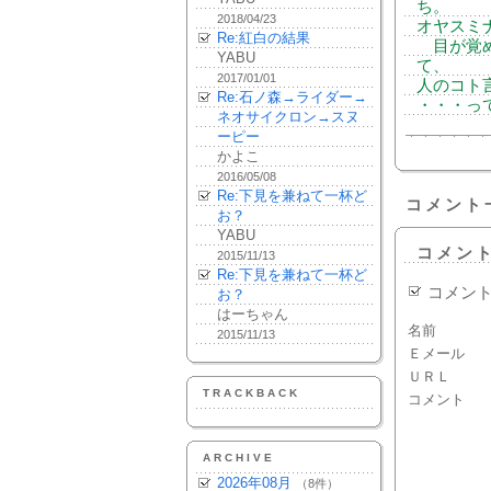
ち。
2018/04/23
オヤスミナサ
Re:紅白の結果
目が覚め
YABU
て、
2017/01/01
人のコト
Re:石ノ森→ライダー→
・・・っ
ネオサイクロン→スヌ
ーピー
かよこ
2016/05/08
Re:下見を兼ねて一杯ど
コメント
お？
YABU
コメン
2015/11/13
Re:下見を兼ねて一杯ど
コメン
お？
はーちゃん
名前
2015/11/13
Ｅメール
ＵＲＬ
TRACKBACK
コメント
ARCHIVE
2026年08月
（8件）