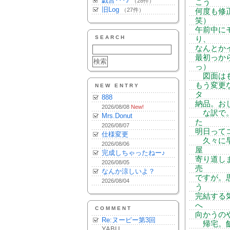
戯言･･･♪
（28件）
こう
旧Log
（27件）
何度も修
笑）
午前中に
SEARCH
り、
なんとか
最初っか
っ）
図面はも
もう変更
NEW ENTRY
タ
888
納品。お
2026/08/08
New!
な訳で。
Mrs.Donut
た
2026/08/07
明日って
仕様変更
久々に早
2026/08/06
屋
完成しちゃったねー♪
寄り道しま
2026/08/05
売
なんか涼しいよ？
ですが。
2026/08/04
う
完結する
へ
COMMENT
向かうの
Re:ヌーピー第3回
帰宅。飯
YABU