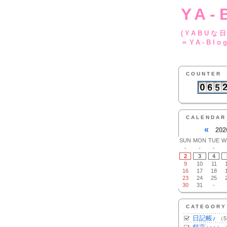
YA-
(YA
＝YA-Blo
COUNTER
CALENDAR
«
202
SUN
MON
TUE
W
-
-
-
2
3
4
9
10
11
16
17
18
23
24
25
30
31
-
CATEGORY
日記帳♪
（5