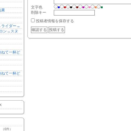
文字色
■
■
■
■
■
■
■
■
結果
削除キー
投稿者情報を保存する
森→ライダー→
ロン→スヌ
を兼ねて一杯ど
を兼ねて一杯ど
K
（6件）