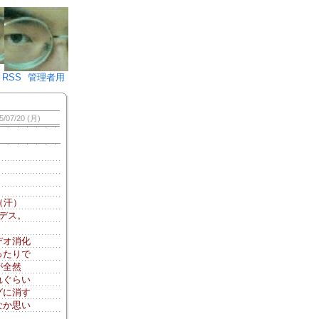
♪)÷2
RSS
管理者用
5/07/20 (月)
（汗）
デス。
デオ消化
ったりで
が全然
れぐらい
グに消す
なか思い