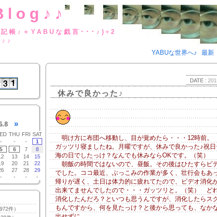
Blog♪♪
BUな日記帳♪＋YABUな戯言･･･
g♪♪
YABUな世界へ♪
最新
DATE :
201
休みで良かった♪
»
6.8
ED
THU
FRI
SAT
明け方に布団へ移動し、目が覚めたら・・・12時前。
-
-
-
1
ガッツリ寝ましたね。月曜ですが、休みで良かった♪祝日
5
6
7
8
海の日でしたっけ？なんでも休みならOKです。（笑）
12
13
14
15
19
20
21
22
朝飯の時間ではないので、昼飯。その後はひたすらビ
26
27
28
29
でした。ココ最近、ぶっこみの作業が多く、壮行会もあ
-
-
-
-
帰りが遅く、土日は体力的に疲れてたので、ビデオ消化
出来てませんでしたので・・・ガッツリと。（笑） ど
消化したんだろ？といつも思うんですが、消化したらス
もんですから、何を見たっけ？と後から思っても、なか
972件）
出せずに。