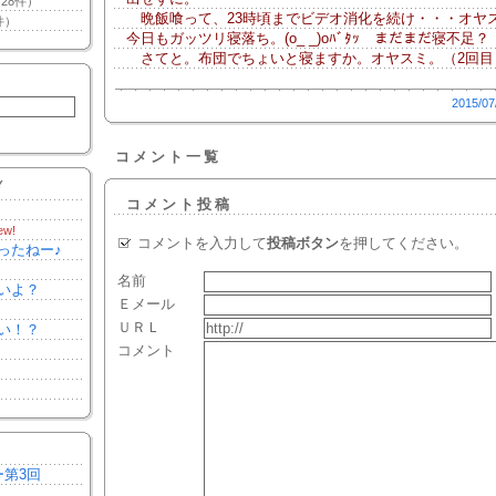
28件）
晩飯喰って、23時頃までビデオ消化を続け・・・オヤ
件）
今日もガッツリ寝落ち。(o_ _)oﾊﾞﾀｯ まだまだ寝不足？
さてと。布団でちょいと寝ますか。オヤスミ。（2回目
2015/07
コメント一覧
Y
コメント投稿
ew!
コメントを入力して
投稿ボタン
を押してください。
ったねー♪
名前
いよ？
Ｅメール
ＵＲＬ
い！？
コメント
ー第3回