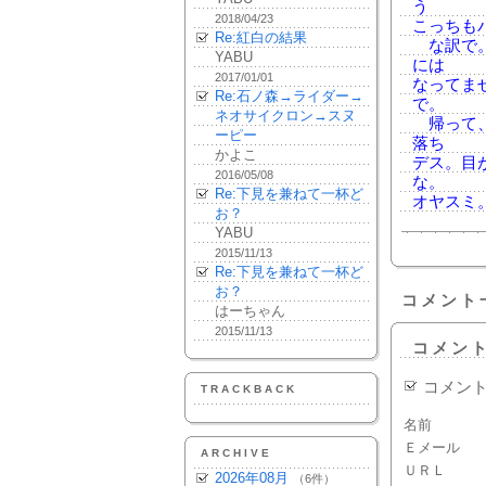
う
2018/04/23
こっちも
Re:紅白の結果
な訳で。
YABU
には
2017/01/01
なってま
Re:石ノ森→ライダー→
で。
ネオサイクロン→スヌ
帰って、飯
ーピー
落ち
かよこ
デス。目
2016/05/08
な。
Re:下見を兼ねて一杯ど
オヤスミ
お？
YABU
2015/11/13
Re:下見を兼ねて一杯ど
お？
コメント
はーちゃん
2015/11/13
コメン
コメン
TRACKBACK
名前
Ｅメール
ARCHIVE
ＵＲＬ
2026年08月
（6件）