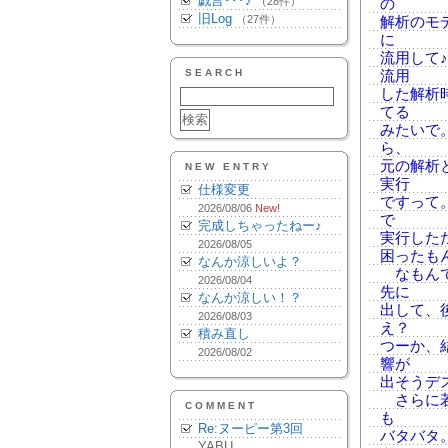
戯言･･･♪
（28件）
の
旧Log
（27件）
解析のモ
に
流用して
SEARCH
流用
した解析
てる
みたいで
ら、
元の解析
NEW ENTRY
実行
仕様変更
ですって
2026/08/06
New!
で
完成しちゃったねー♪
実行した
2026/08/05
困ったも
なんか涼しいよ？
なもんで
2026/08/04
先に
なんか涼しい！？
出して、
2026/08/03
え？
積み直し
つーか、
2026/08/02
響が
出そうデス。
さらに若
COMMENT
も
Re:ヌーピー第3回
バタバタ
YABU