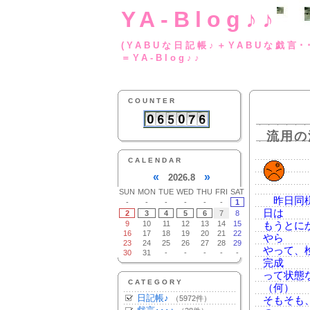
YA-Blog♪♪
(YABUな日記帳♪＋
＝YA-Blog♪♪
COUNTER
流用の
CALENDAR
«
»
2026.8
SUN
MON
TUE
WED
THU
FRI
SAT
昨日同様
-
-
-
-
-
-
1
日は
2
3
4
5
6
7
8
9
10
11
12
13
14
15
もうとに
16
17
18
19
20
21
22
やら
23
24
25
26
27
28
29
やって、
30
31
-
-
-
-
-
完成
って状態
CATEGORY
（何）
日記帳♪
（5972件）
そもそも