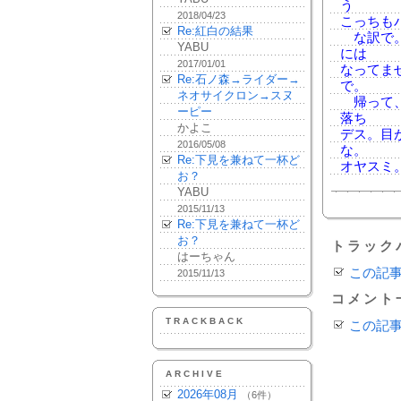
う
2018/04/23
こっちも
Re:紅白の結果
な訳で。
YABU
には
2017/01/01
なってま
Re:石ノ森→ライダー→
で。
ネオサイクロン→スヌ
帰って、飯
ーピー
落ち
かよこ
デス。目
2016/05/08
な。
Re:下見を兼ねて一杯ど
オヤスミ
お？
YABU
2015/11/13
Re:下見を兼ねて一杯ど
お？
トラック
はーちゃん
この記
2015/11/13
コメント
TRACKBACK
この記
ARCHIVE
2026年08月
（6件）