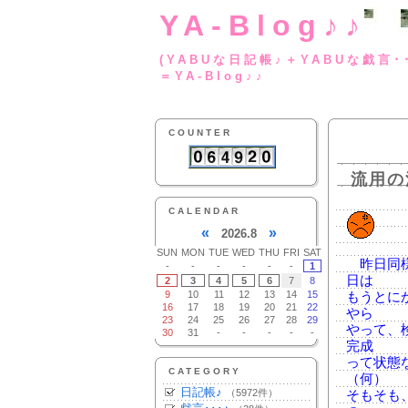
YA-Blog♪♪
(YABUな日記帳♪＋
＝YA-Blog♪♪
COUNTER
流用の
CALENDAR
«
»
2026.8
SUN
MON
TUE
WED
THU
FRI
SAT
昨日同様
-
-
-
-
-
-
1
日は
2
3
4
5
6
7
8
9
10
11
12
13
14
15
もうとに
16
17
18
19
20
21
22
やら
23
24
25
26
27
28
29
やって、
30
31
-
-
-
-
-
完成
って状態
CATEGORY
（何）
日記帳♪
（5972件）
そもそも