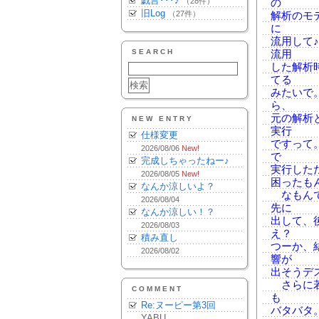
戯言･･･♪
（28件）
の
旧Log
（27件）
解析のモ
に
流用して
SEARCH
流用
した解析
てる
みたいで
ら、
元の解析
NEW ENTRY
実行
仕様変更
ですって
2026/08/06
New!
で
完成しちゃったねー♪
実行した
2026/08/05
New!
困ったも
なんか涼しいよ？
なもんで
2026/08/04
先に
なんか涼しい！？
出して、
2026/08/03
え？
積み直し
つーか、
2026/08/02
響が
出そうデス。
さらに若
COMMENT
も
Re:ヌーピー第3回
バタバタ
YABU